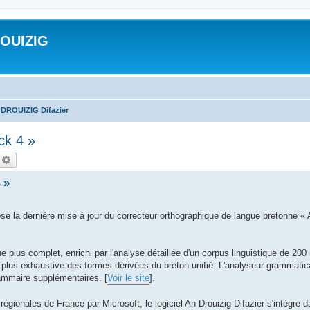
ROUIZIG
 DROUIZIG Difazier
ck 4 »
echercher
Recherche avancée
 »
 dernière mise à jour du correcteur orthographique de langue bretonne « A
e plus complet, enrichi par l'analyse détaillée d'un corpus linguistique de 200
s plus exhaustive des formes dérivées du breton unifié. L'analyseur grammatica
ammaire supplémentaires. [
Voir le site
].
égionales de France par Microsoft, le logiciel An Drouizig Difazier s'intègre 