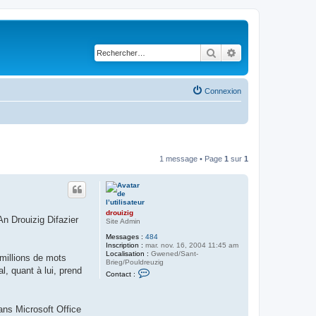
Rechercher
Recherche avancé
Connexion
1 message • Page
1
sur
1
drouizig
n Drouizig Difazier
Site Admin
Messages :
484
Inscription :
mar. nov. 16, 2004 11:45 am
Localisation :
Gwened/Sant-
 millions de mots
Brieg/Pouldreuzig
l, quant à lui, prend
C
Contact :
o
n
t
a
dans Microsoft Office
c