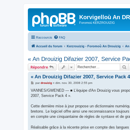
Korvigelloù An D
Foromoù KERZROUIZIG
Raccourcis
FAQ
Accueil du forum
Kerzrouizig - Foromoù An Drouizig
An
« An Drouizig Difazier 2007, Service Pa
R
Répondre
« An Drouizig Difazier 2007, Service Pack 4
M
par
drouizig
»
dim. nov. 30, 2008 2:55 pm
e
s
VANNES/GWENED — ■ L'équipe d'An Drouizig vous propose la
s
2007, Service Pack 4 ».
a
g
e
Cette dernière mise à jour propose un dictionnaire numériqu
bretons. Le logiciel offre ainsi une reconnaissance toujour
en compte une cinquantaine de règles de syntaxe et de gr
Réalisable grâce à la récente prise en compte des langues r