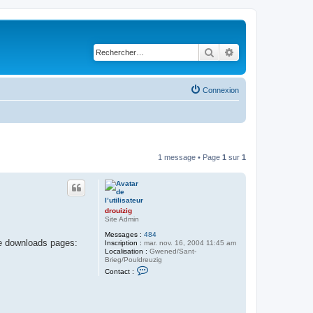
Rechercher
Recherche avancé
Connexion
1 message • Page
1
sur
1
drouizig
Site Admin
Messages :
484
he downloads pages:
Inscription :
mar. nov. 16, 2004 11:45 am
Localisation :
Gwened/Sant-
Brieg/Pouldreuzig
C
Contact :
o
n
t
a
c