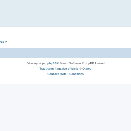
res »
Développé par
phpBB
® Forum Software © phpBB Limited
Traduction française officielle
©
Qiaeru
Confidentialité
|
Conditions