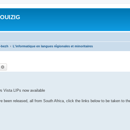
ROUIZIG
a-bezh
L'informatique en langues régionales et minoritaires
echercher
Recherche avancée
s Vista LIPs now available
been released, all from South Africa, click the links below to be taken to t