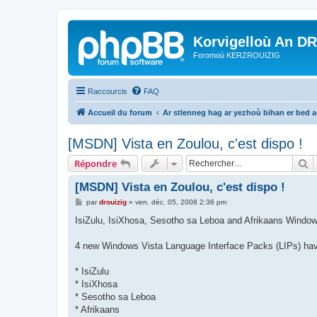
Korvigelloù An D
Foromoù KERZROUIZIG
Raccourcis
FAQ
Accueil du forum
Ar stlenneg hag ar yezhoù bihan er bed 
[MSDN] Vista en Zoulou, c'est dispo !
R
Répondre
[MSDN] Vista en Zoulou, c'est dispo !
M
par
drouizig
»
ven. déc. 05, 2008 2:36 pm
e
s
IsiZulu, IsiXhosa, Sesotho sa Leboa and Afrikaans Window
s
a
g
4 new Windows Vista Language Interface Packs (LIPs) have 
e
* IsiZulu
* IsiXhosa
* Sesotho sa Leboa
* Afrikaans