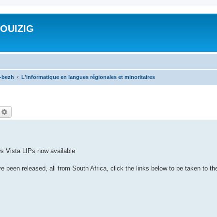
ROUIZIG
a-bezh
L'informatique en langues régionales et minoritaires
echercher
Recherche avancée
s Vista LIPs now available
been released, all from South Africa, click the links below to be taken to t