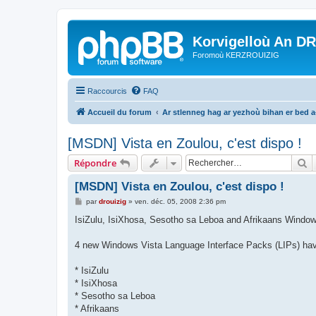
Korvigelloù An D
Foromoù KERZROUIZIG
Raccourcis
FAQ
Accueil du forum
Ar stlenneg hag ar yezhoù bihan er bed 
[MSDN] Vista en Zoulou, c'est dispo !
R
Répondre
[MSDN] Vista en Zoulou, c'est dispo !
M
par
drouizig
»
ven. déc. 05, 2008 2:36 pm
e
s
IsiZulu, IsiXhosa, Sesotho sa Leboa and Afrikaans Window
s
a
g
4 new Windows Vista Language Interface Packs (LIPs) have 
e
* IsiZulu
* IsiXhosa
* Sesotho sa Leboa
* Afrikaans