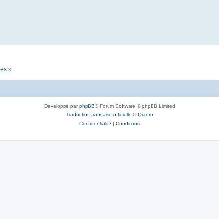
res »
Développé par
phpBB
® Forum Software © phpBB Limited
Traduction française officielle
©
Qiaeru
Confidentialité
|
Conditions