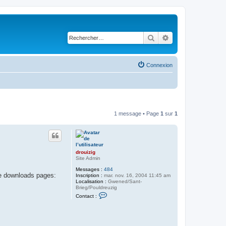
Rechercher
Recherche avancé
Connexion
1 message • Page
1
sur
1
drouizig
Site Admin
Messages :
484
he downloads pages:
Inscription :
mar. nov. 16, 2004 11:45 am
Localisation :
Gwened/Sant-
Brieg/Pouldreuzig
C
Contact :
o
n
t
a
c