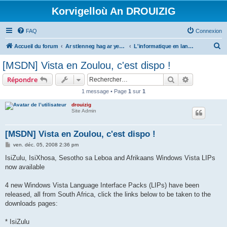
Korvigelloù An DROUIZIG
FAQ
Connexion
R
Accueil du forum
Ar stlenneg hag ar yezhoù bihan er bed a-bezh
L'informatique en langues régionales et minoritaires
e
[MSDN] Vista en Zoulou, c'est dispo !
c
Rechercher
Recherche 
Répondre
h
1 message • Page
1
sur
1
e
drouizig
r
Site Admin
c
h
[MSDN] Vista en Zoulou, c'est dispo !
e
M
ven. déc. 05, 2008 2:36 pm
e
r
s
IsiZulu, IsiXhosa, Sesotho sa Leboa and Afrikaans Windows Vista LIPs
s
now available
a
g
e
4 new Windows Vista Language Interface Packs (LIPs) have been
released, all from South Africa, click the links below to be taken to the
downloads pages:
* IsiZulu