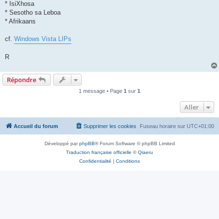
* IsiXhosa
* Sesotho sa Leboa
* Afrikaans
cf.
Windows Vista LIPs
R
Répondre
1 message • Page
1
sur
1
Aller
Accueil du forum
Supprimer les cookies
Fuseau horaire sur
UTC+01:00
Développé par
phpBB
® Forum Software © phpBB Limited
Traduction française officielle
©
Qiaeru
Confidentialité
|
Conditions