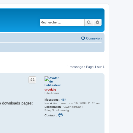
Rechercher
Recherche avancé
Connexion
1 message • Page
1
sur
1
drouizig
Site Admin
Messages :
484
he downloads pages:
Inscription :
mar. nov. 16, 2004 11:45 am
Localisation :
Gwened/Sant-
Brieg/Pouldreuzig
C
Contact :
o
n
t
a
c