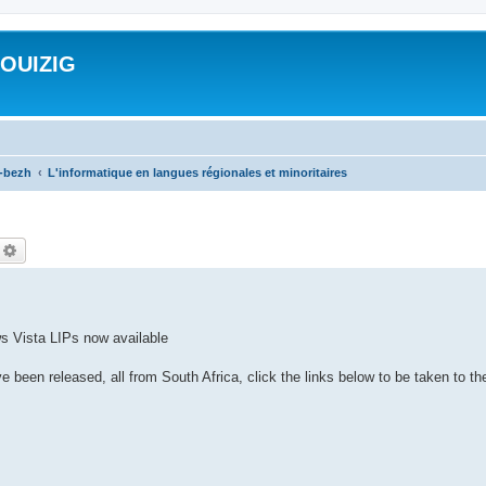
ROUIZIG
a-bezh
L'informatique en langues régionales et minoritaires
echercher
Recherche avancée
s Vista LIPs now available
been released, all from South Africa, click the links below to be taken to t