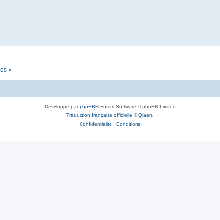
res »
Développé par
phpBB
® Forum Software © phpBB Limited
Traduction française officielle
©
Qiaeru
Confidentialité
|
Conditions