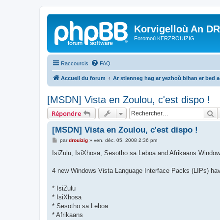
Korvigelloù An D
Foromoù KERZROUIZIG
Raccourcis
FAQ
Accueil du forum
Ar stlenneg hag ar yezhoù bihan er bed 
[MSDN] Vista en Zoulou, c'est dispo !
R
Répondre
[MSDN] Vista en Zoulou, c'est dispo !
M
par
drouizig
»
ven. déc. 05, 2008 2:36 pm
e
s
IsiZulu, IsiXhosa, Sesotho sa Leboa and Afrikaans Window
s
a
g
4 new Windows Vista Language Interface Packs (LIPs) have 
e
* IsiZulu
* IsiXhosa
* Sesotho sa Leboa
* Afrikaans