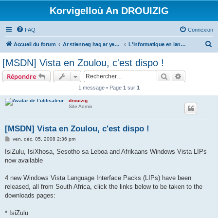
Korvigelloù An DROUIZIG
FAQ
Connexion
R
Accueil du forum
Ar stlenneg hag ar yezhoù bihan er bed a-bezh
L'informatique en langues régionales et minoritaires
e
[MSDN] Vista en Zoulou, c'est dispo !
c
Rechercher
Recherche 
Répondre
h
1 message • Page
1
sur
1
e
drouizig
r
Site Admin
c
h
[MSDN] Vista en Zoulou, c'est dispo !
e
M
ven. déc. 05, 2008 2:36 pm
e
r
s
IsiZulu, IsiXhosa, Sesotho sa Leboa and Afrikaans Windows Vista LIPs
s
now available
a
g
e
4 new Windows Vista Language Interface Packs (LIPs) have been
released, all from South Africa, click the links below to be taken to the
downloads pages:
* IsiZulu