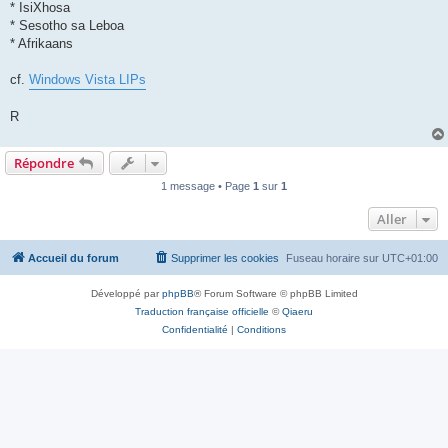
* IsiXhosa
* Sesotho sa Leboa
* Afrikaans
cf.
Windows Vista LIPs
R
Répondre
1 message • Page
1
sur
1
Aller
Accueil du forum
Supprimer les cookies
Fuseau horaire sur
UTC+01:00
Développé par
phpBB
® Forum Software © phpBB Limited
Traduction française officielle
©
Qiaeru
Confidentialité
|
Conditions