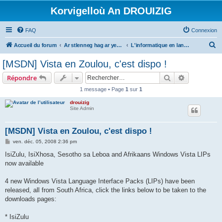
Korvigelloù An DROUIZIG
FAQ
Connexion
R
Accueil du forum
Ar stlenneg hag ar yezhoù bihan er bed a-bezh
L'informatique en langues régionales et minoritaires
e
[MSDN] Vista en Zoulou, c'est dispo !
c
Rechercher
Recherche 
Répondre
h
1 message • Page
1
sur
1
e
drouizig
r
Site Admin
c
h
[MSDN] Vista en Zoulou, c'est dispo !
e
M
ven. déc. 05, 2008 2:36 pm
e
r
s
IsiZulu, IsiXhosa, Sesotho sa Leboa and Afrikaans Windows Vista LIPs
s
now available
a
g
e
4 new Windows Vista Language Interface Packs (LIPs) have been
released, all from South Africa, click the links below to be taken to the
downloads pages:
* IsiZulu