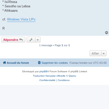
* IsiXhosa
* Sesotho sa Leboa
* Afrikaans
cf.
Windows Vista LIPs
R
Répondre
1 message • Page
1
sur
1
Aller
Accueil du forum
Supprimer les cookies
Fuseau horaire sur
UTC+01:00
Développé par
phpBB
® Forum Software © phpBB Limited
Traduction française officielle
©
Qiaeru
Confidentialité
|
Conditions