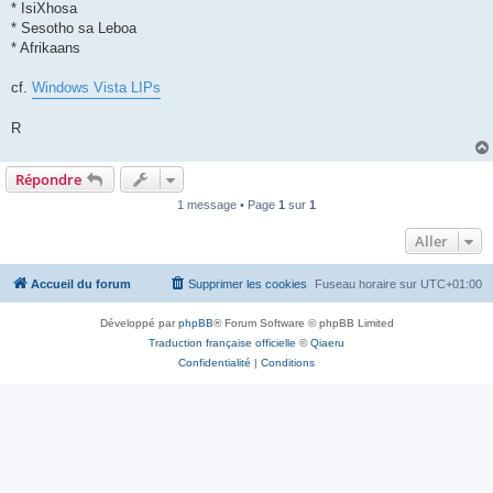
* IsiXhosa
* Sesotho sa Leboa
* Afrikaans
cf.
Windows Vista LIPs
R
Répondre
1 message • Page
1
sur
1
Aller
Accueil du forum
Supprimer les cookies
Fuseau horaire sur
UTC+01:00
Développé par
phpBB
® Forum Software © phpBB Limited
Traduction française officielle
©
Qiaeru
Confidentialité
|
Conditions