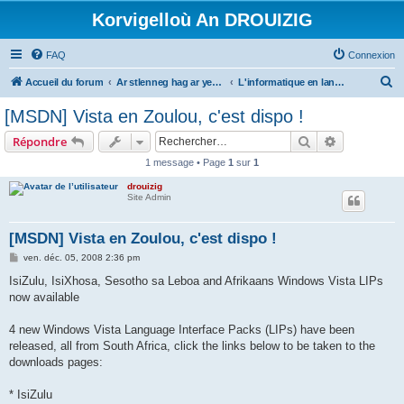
Korvigelloù An DROUIZIG
FAQ
Connexion
R
Accueil du forum
Ar stlenneg hag ar yezhoù bihan er bed a-bezh
L'informatique en langues régionales et minoritaires
e
[MSDN] Vista en Zoulou, c'est dispo !
c
Rechercher
Recherche 
Répondre
h
1 message • Page
1
sur
1
e
drouizig
r
Site Admin
c
h
[MSDN] Vista en Zoulou, c'est dispo !
e
M
ven. déc. 05, 2008 2:36 pm
e
r
s
IsiZulu, IsiXhosa, Sesotho sa Leboa and Afrikaans Windows Vista LIPs
s
now available
a
g
e
4 new Windows Vista Language Interface Packs (LIPs) have been
released, all from South Africa, click the links below to be taken to the
downloads pages:
* IsiZulu