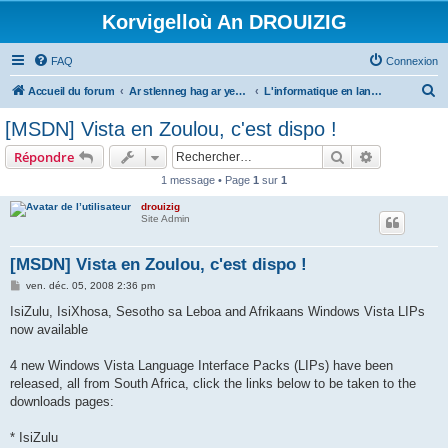
Korvigelloù An DROUIZIG
FAQ
Connexion
R
Accueil du forum
Ar stlenneg hag ar yezhoù bihan er bed a-bezh
L'informatique en langues régionales et minoritaires
e
[MSDN] Vista en Zoulou, c'est dispo !
c
Rechercher
Recherche 
Répondre
h
1 message • Page
1
sur
1
e
drouizig
r
Site Admin
c
h
[MSDN] Vista en Zoulou, c'est dispo !
e
M
ven. déc. 05, 2008 2:36 pm
e
r
s
IsiZulu, IsiXhosa, Sesotho sa Leboa and Afrikaans Windows Vista LIPs
s
now available
a
g
e
4 new Windows Vista Language Interface Packs (LIPs) have been
released, all from South Africa, click the links below to be taken to the
downloads pages:
* IsiZulu