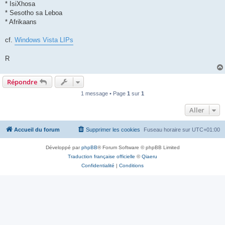
* IsiXhosa
* Sesotho sa Leboa
* Afrikaans
cf.
Windows Vista LIPs
R
Répondre
1 message • Page
1
sur
1
Aller
Accueil du forum
Supprimer les cookies
Fuseau horaire sur
UTC+01:00
Développé par
phpBB
® Forum Software © phpBB Limited
Traduction française officielle
©
Qiaeru
Confidentialité
|
Conditions