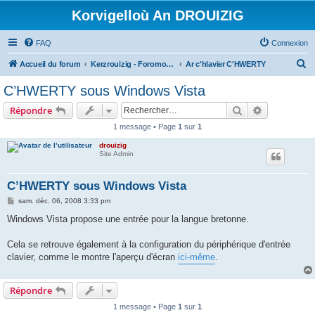
Korvigelloù An DROUIZIG
FAQ
Connexion
R
Accueil du forum
Kerzrouizig - Foromoù An Drouizig
Ar c'hlavier C'HWERTY
e
C’HWERTY sous Windows Vista
c
Rechercher
Recherche 
Répondre
h
1 message • Page
1
sur
1
e
drouizig
r
Site Admin
c
h
C’HWERTY sous Windows Vista
e
M
sam. déc. 06, 2008 3:33 pm
e
r
s
Windows Vista propose une entrée pour la langue bretonne.
s
a
g
Cela se retrouve également à la configuration du périphérique d'entrée
e
clavier, comme le montre l'aperçu d'écran
ici-même
.
Répondre
1 message • Page
1
sur
1