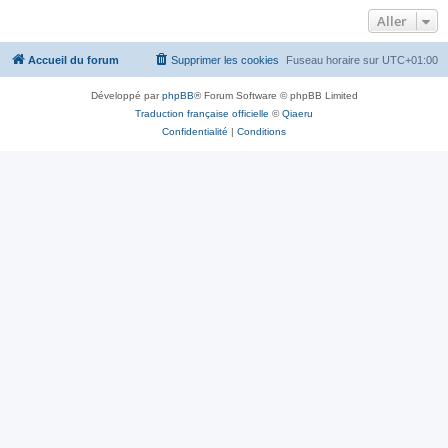
Aller
Accueil du forum
Supprimer les cookies
Fuseau horaire sur
UTC+01:00
Développé par
phpBB
® Forum Software © phpBB Limited
Traduction française officielle
©
Qiaeru
Confidentialité
|
Conditions