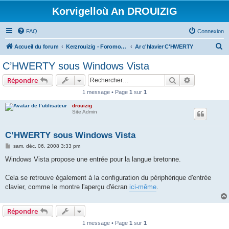
Korvigelloù An DROUIZIG
FAQ
Connexion
R
Accueil du forum
Kerzrouizig - Foromoù An Drouizig
Ar c'hlavier C'HWERTY
e
C’HWERTY sous Windows Vista
c
Rechercher
Recherche 
Répondre
h
1 message • Page
1
sur
1
e
drouizig
r
Site Admin
c
h
C’HWERTY sous Windows Vista
e
M
sam. déc. 06, 2008 3:33 pm
e
r
s
Windows Vista propose une entrée pour la langue bretonne.
s
a
g
Cela se retrouve également à la configuration du périphérique d'entrée
e
clavier, comme le montre l'aperçu d'écran
ici-même
.
Répondre
1 message • Page
1
sur
1