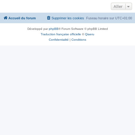
Aller
Accueil du forum
Supprimer les cookies
Fuseau horaire sur
UTC+01:00
Développé par
phpBB
® Forum Software © phpBB Limited
Traduction française officielle
©
Qiaeru
Confidentialité
|
Conditions