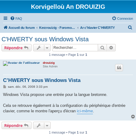
Korvigelloù An DROUIZIG
FAQ
Connexion
R
Accueil du forum
Kerzrouizig - Foromoù An Drouizig
Ar c'hlavier C'HWERTY
e
C’HWERTY sous Windows Vista
c
Rechercher
Recherche 
Répondre
h
1 message • Page
1
sur
1
e
drouizig
r
Site Admin
c
h
C’HWERTY sous Windows Vista
e
M
sam. déc. 06, 2008 3:33 pm
e
r
s
Windows Vista propose une entrée pour la langue bretonne.
s
a
g
Cela se retrouve également à la configuration du périphérique d'entrée
e
clavier, comme le montre l'aperçu d'écran
ici-même
.
Répondre
1 message • Page
1
sur
1