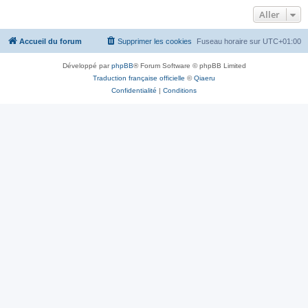
Aller
Accueil du forum
Supprimer les cookies
Fuseau horaire sur
UTC+01:00
Développé par
phpBB
® Forum Software © phpBB Limited
Traduction française officielle
©
Qiaeru
Confidentialité
|
Conditions