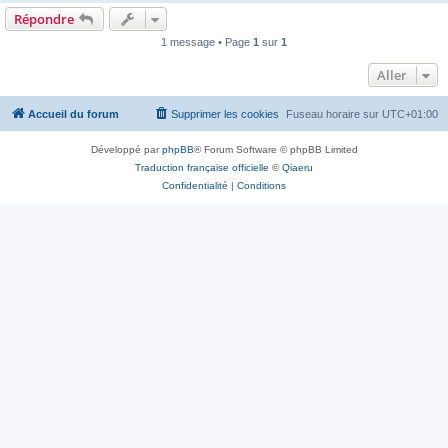
Répondre
1 message • Page
1
sur
1
Aller
Accueil du forum
Supprimer les cookies
Fuseau horaire sur
UTC+01:00
Développé par
phpBB
® Forum Software © phpBB Limited
Traduction française officielle
©
Qiaeru
Confidentialité
|
Conditions