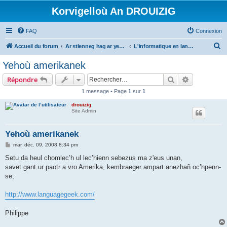
Korvigelloù An DROUIZIG
FAQ
Connexion
R
Accueil du forum
Ar stlenneg hag ar yezhoù bihan er bed a-bezh
L'informatique en langues régionales et minoritaires
e
Yehoù amerikanek
c
Rechercher
Recherche 
Répondre
h
1 message • Page
1
sur
1
e
drouizig
r
Site Admin
c
h
Yehoù amerikanek
e
M
mar. déc. 09, 2008 8:34 pm
e
r
s
Setu da heul chomlec’h ul lec’hienn sebezus ma z'eus unan,
s
savet gant ur paotr a vro Amerika, kembraeger ampart anezhañ oc’hpenn-
a
g
se,
e
http://www.languagegeek.com/
Philippe