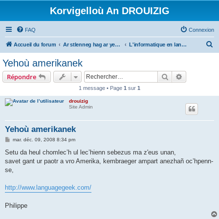
Korvigelloù An DROUIZIG
FAQ
Connexion
R
Accueil du forum
Ar stlenneg hag ar yezhoù bihan er bed a-bezh
L'informatique en langues régionales et minoritaires
e
Yehoù amerikanek
c
Rechercher
Recherche 
Répondre
h
1 message • Page
1
sur
1
e
drouizig
r
Site Admin
c
h
Yehoù amerikanek
e
M
mar. déc. 09, 2008 8:34 pm
e
r
s
Setu da heul chomlec’h ul lec’hienn sebezus ma z'eus unan,
s
savet gant ur paotr a vro Amerika, kembraeger ampart anezhañ oc’hpenn-
a
g
se,
e
http://www.languagegeek.com/
Philippe