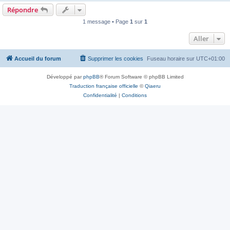
Répondre
1 message • Page
1
sur
1
Aller
Accueil du forum
Supprimer les cookies
Fuseau horaire sur
UTC+01:00
Développé par
phpBB
® Forum Software © phpBB Limited
Traduction française officielle
©
Qiaeru
Confidentialité
|
Conditions