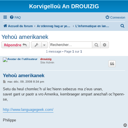
Korvigelloù An DROUIZIG
FAQ
Connexion
R
Accueil du forum
Ar stlenneg hag ar yezhoù bihan er bed a-bezh
L'informatique en langues régionales et minoritaires
e
Yehoù amerikanek
c
Rechercher
Recherche 
Répondre
h
1 message • Page
1
sur
1
e
drouizig
r
Site Admin
c
h
Yehoù amerikanek
e
M
mar. déc. 09, 2008 8:34 pm
e
r
s
Setu da heul chomlec’h ul lec’hienn sebezus ma z'eus unan,
s
savet gant ur paotr a vro Amerika, kembraeger ampart anezhañ oc’hpenn-
a
g
se,
e
http://www.languagegeek.com/
Philippe