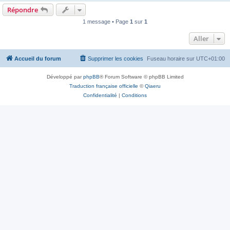
Répondre
1 message • Page
1
sur
1
Aller
Accueil du forum
Supprimer les cookies
Fuseau horaire sur
UTC+01:00
Développé par
phpBB
® Forum Software © phpBB Limited
Traduction française officielle
©
Qiaeru
Confidentialité
|
Conditions