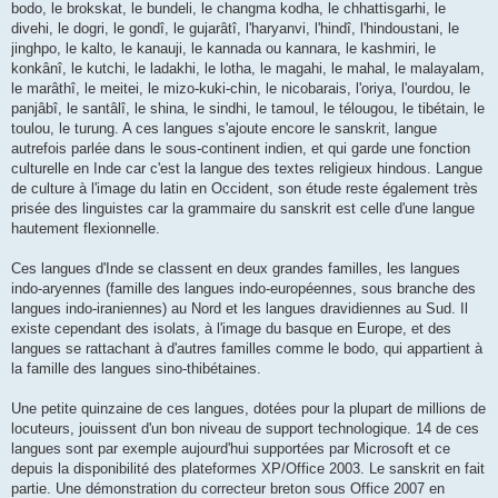
bodo, le brokskat, le bundeli, le changma kodha, le chhattisgarhi, le
divehi, le dogri, le gondî, le gujarâtî, l'haryanvi, l'hindî, l'hindoustani, le
jinghpo, le kalto, le kanauji, le kannada ou kannara, le kashmiri, le
konkânî, le kutchi, le ladakhi, le lotha, le magahi, le mahal, le malayalam,
le marâthî, le meitei, le mizo-kuki-chin, le nicobarais, l'oriya, l'ourdou, le
panjâbî, le santâlî, le shina, le sindhi, le tamoul, le télougou, le tibétain, le
toulou, le turung. A ces langues s'ajoute encore le sanskrit, langue
autrefois parlée dans le sous-continent indien, et qui garde une fonction
culturelle en Inde car c'est la langue des textes religieux hindous. Langue
de culture à l'image du latin en Occident, son étude reste également très
prisée des linguistes car la grammaire du sanskrit est celle d'une langue
hautement flexionnelle.
Ces langues d'Inde se classent en deux grandes familles, les langues
indo-aryennes (famille des langues indo-européennes, sous branche des
langues indo-iraniennes) au Nord et les langues dravidiennes au Sud. Il
existe cependant des isolats, à l'image du basque en Europe, et des
langues se rattachant à d'autres familles comme le bodo, qui appartient à
la famille des langues sino-thibétaines.
Une petite quinzaine de ces langues, dotées pour la plupart de millions de
locuteurs, jouissent d'un bon niveau de support technologique. 14 de ces
langues sont par exemple aujourd'hui supportées par Microsoft et ce
depuis la disponibilité des plateformes XP/Office 2003. Le sanskrit en fait
partie. Une démonstration du correcteur breton sous Office 2007 en