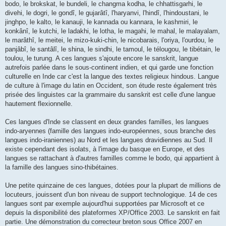
bodo, le brokskat, le bundeli, le changma kodha, le chhattisgarhi, le
divehi, le dogri, le gondî, le gujarâtî, l'haryanvi, l'hindî, l'hindoustani, le
jinghpo, le kalto, le kanauji, le kannada ou kannara, le kashmiri, le
konkânî, le kutchi, le ladakhi, le lotha, le magahi, le mahal, le malayalam,
le marâthî, le meitei, le mizo-kuki-chin, le nicobarais, l'oriya, l'ourdou, le
panjâbî, le santâlî, le shina, le sindhi, le tamoul, le télougou, le tibétain, le
toulou, le turung. A ces langues s'ajoute encore le sanskrit, langue
autrefois parlée dans le sous-continent indien, et qui garde une fonction
culturelle en Inde car c'est la langue des textes religieux hindous. Langue
de culture à l'image du latin en Occident, son étude reste également très
prisée des linguistes car la grammaire du sanskrit est celle d'une langue
hautement flexionnelle.
Ces langues d'Inde se classent en deux grandes familles, les langues
indo-aryennes (famille des langues indo-européennes, sous branche des
langues indo-iraniennes) au Nord et les langues dravidiennes au Sud. Il
existe cependant des isolats, à l'image du basque en Europe, et des
langues se rattachant à d'autres familles comme le bodo, qui appartient à
la famille des langues sino-thibétaines.
Une petite quinzaine de ces langues, dotées pour la plupart de millions de
locuteurs, jouissent d'un bon niveau de support technologique. 14 de ces
langues sont par exemple aujourd'hui supportées par Microsoft et ce
depuis la disponibilité des plateformes XP/Office 2003. Le sanskrit en fait
partie. Une démonstration du correcteur breton sous Office 2007 en