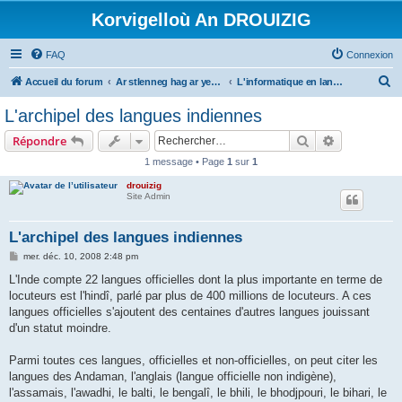
Korvigelloù An DROUIZIG
FAQ
Connexion
R
Accueil du forum
Ar stlenneg hag ar yezhoù bihan er bed a-bezh
L'informatique en langues régionales et minoritaires
e
L'archipel des langues indiennes
c
Rechercher
Recherche 
Répondre
h
1 message • Page
1
sur
1
e
drouizig
r
Site Admin
c
h
L'archipel des langues indiennes
e
M
mer. déc. 10, 2008 2:48 pm
e
r
s
L'Inde compte 22 langues officielles dont la plus importante en terme de
s
locuteurs est l'hindî, parlé par plus de 400 millions de locuteurs. A ces
a
g
langues officielles s'ajoutent des centaines d'autres langues jouissant
e
d'un statut moindre.
Parmi toutes ces langues, officielles et non-officielles, on peut citer les
langues des Andaman, l'anglais (langue officielle non indigène),
l'assamais, l'awadhi, le balti, le bengalî, le bhili, le bhodjpouri, le bihari, le