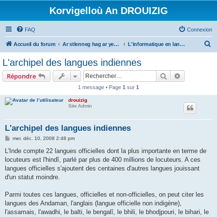
Korvigelloù An DROUIZIG
FAQ
Connexion
R
Accueil du forum
Ar stlenneg hag ar yezhoù bihan er bed a-bezh
L'informatique en langues régionales et minoritaires
e
L'archipel des langues indiennes
c
Rechercher
Recherche 
Répondre
h
1 message • Page
1
sur
1
e
drouizig
r
Site Admin
c
h
L'archipel des langues indiennes
e
M
mer. déc. 10, 2008 2:48 pm
e
r
s
L'Inde compte 22 langues officielles dont la plus importante en terme de
s
locuteurs est l'hindî, parlé par plus de 400 millions de locuteurs. A ces
a
g
langues officielles s'ajoutent des centaines d'autres langues jouissant
e
d'un statut moindre.
Parmi toutes ces langues, officielles et non-officielles, on peut citer les
langues des Andaman, l'anglais (langue officielle non indigène),
l'assamais, l'awadhi, le balti, le bengalî, le bhili, le bhodjpouri, le bihari, le