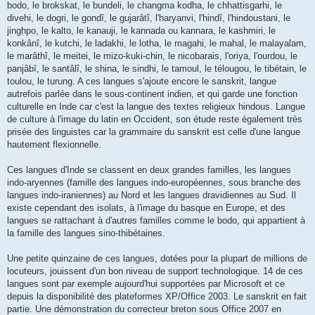
bodo, le brokskat, le bundeli, le changma kodha, le chhattisgarhi, le
divehi, le dogri, le gondî, le gujarâtî, l'haryanvi, l'hindî, l'hindoustani, le
jinghpo, le kalto, le kanauji, le kannada ou kannara, le kashmiri, le
konkânî, le kutchi, le ladakhi, le lotha, le magahi, le mahal, le malayalam,
le marâthî, le meitei, le mizo-kuki-chin, le nicobarais, l'oriya, l'ourdou, le
panjâbî, le santâlî, le shina, le sindhi, le tamoul, le télougou, le tibétain, le
toulou, le turung. A ces langues s'ajoute encore le sanskrit, langue
autrefois parlée dans le sous-continent indien, et qui garde une fonction
culturelle en Inde car c'est la langue des textes religieux hindous. Langue
de culture à l'image du latin en Occident, son étude reste également très
prisée des linguistes car la grammaire du sanskrit est celle d'une langue
hautement flexionnelle.
Ces langues d'Inde se classent en deux grandes familles, les langues
indo-aryennes (famille des langues indo-européennes, sous branche des
langues indo-iraniennes) au Nord et les langues dravidiennes au Sud. Il
existe cependant des isolats, à l'image du basque en Europe, et des
langues se rattachant à d'autres familles comme le bodo, qui appartient à
la famille des langues sino-thibétaines.
Une petite quinzaine de ces langues, dotées pour la plupart de millions de
locuteurs, jouissent d'un bon niveau de support technologique. 14 de ces
langues sont par exemple aujourd'hui supportées par Microsoft et ce
depuis la disponibilité des plateformes XP/Office 2003. Le sanskrit en fait
partie. Une démonstration du correcteur breton sous Office 2007 en