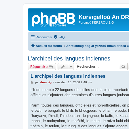
Korvigelloù An D
Foromoù KERZROUIZIG
Raccourcis
FAQ
Accueil du forum
Ar stlenneg hag ar yezhoù bihan er bed 
L'archipel des langues indiennes
R
Répondre
L'archipel des langues indiennes
M
par
drouizig
»
mer. déc. 10, 2008 2:48 pm
e
s
L'Inde compte 22 langues officielles dont la plus importante
s
officielles s'ajoutent des centaines d'autres langues jouiss
a
g
e
Parmi toutes ces langues, officielles et non-officielles, on 
le balti, le bengalî, le bhili, le bhodjpouri, le bihari, le bod
l'haryanvi, l'hindî, l'hindoustani, le jinghpo, le kalto, le ka
mahal, le malayalam, le marâthî, le meitei, le mizo-kuki-chin, 
tibétain, le toulou, le turung. A ces langues s'ajoute encore