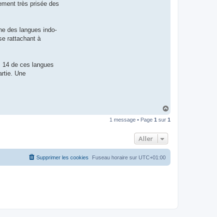
lement très prisée des
t
e
r
d
r
he des langues indo-
o
se rattachant à
u
i
z
i
g
e. 14 de ces langues
artie. Une
H
a
1 message • Page
1
sur
1
u
t
Aller
Supprimer les cookies
Fuseau horaire sur
UTC+01:00