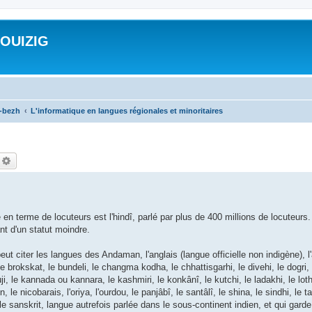
ROUIZIG
a-bezh
L'informatique en langues régionales et minoritaires
echercher
Recherche avancée
 en terme de locuteurs est l'hindî, parlé par plus de 400 millions de locuteurs
ant d'un statut moindre.
peut citer les langues des Andaman, l'anglais (langue officielle non indigène), 
o, le brokskat, le bundeli, le changma kodha, le chhattisgarhi, le divehi, le dogri, 
nauji, le kannada ou kannara, le kashmiri, le konkânî, le kutchi, le ladakhi, le lot
le nicobarais, l'oriya, l'ourdou, le panjâbî, le santâlî, le shina, le sindhi, le t
 le sanskrit, langue autrefois parlée dans le sous-continent indien, et qui gard