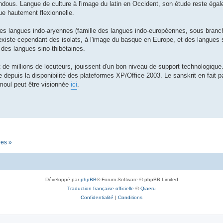
hindous. Langue de culture à l'image du latin en Occident, son étude reste éga
gue hautement flexionnelle.
les langues indo-aryennes (famille des langues indo-européennes, sous branc
 existe cependant des isolats, à l'image du basque en Europe, et des langues 
 des langues sino-thibétaines.
t de millions de locuteurs, jouissent d'un bon niveau de support technologiqu
 depuis la disponibilité des plateformes XP/Office 2003. Le sanskrit en fait p
moul peut être visionnée
ici
.
res »
Développé par
phpBB
® Forum Software © phpBB Limited
Traduction française officielle
©
Qiaeru
Confidentialité
|
Conditions