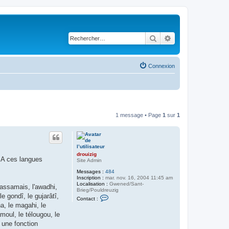
Rechercher
Recherche avancé
Connexion
1 message • Page
1
sur
1
drouizig
. A ces langues
Site Admin
Messages :
484
Inscription :
mar. nov. 16, 2004 11:45 am
Localisation :
Gwened/Sant-
l'assamais, l'awadhi,
Brieg/Pouldreuzig
le gondî, le gujarâtî,
C
Contact :
o
ha, le magahi, le
n
amoul, le télougou, le
t
a
e une fonction
c