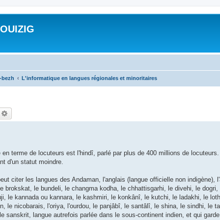
ROUIZIG
a-bezh
L'informatique en langues régionales et minoritaires
echercher
Recherche avancée
 en terme de locuteurs est l'hindî, parlé par plus de 400 millions de locuteurs
ant d'un statut moindre.
peut citer les langues des Andaman, l'anglais (langue officielle non indigène), 
o, le brokskat, le bundeli, le changma kodha, le chhattisgarhi, le divehi, le dogri, 
nauji, le kannada ou kannara, le kashmiri, le konkânî, le kutchi, le ladakhi, le lot
le nicobarais, l'oriya, l'ourdou, le panjâbî, le santâlî, le shina, le sindhi, le t
 le sanskrit, langue autrefois parlée dans le sous-continent indien, et qui gard