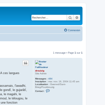
Rechercher
Recherche avancé
Connexion
1 message • Page
1
sur
1
drouizig
. A ces langues
Site Admin
Messages :
484
Inscription :
mar. nov. 16, 2004 11:45 am
Localisation :
Gwened/Sant-
l'assamais, l'awadhi,
Brieg/Pouldreuzig
le gondî, le gujarâtî,
C
Contact :
o
ha, le magahi, le
n
amoul, le télougou, le
t
a
e une fonction
c