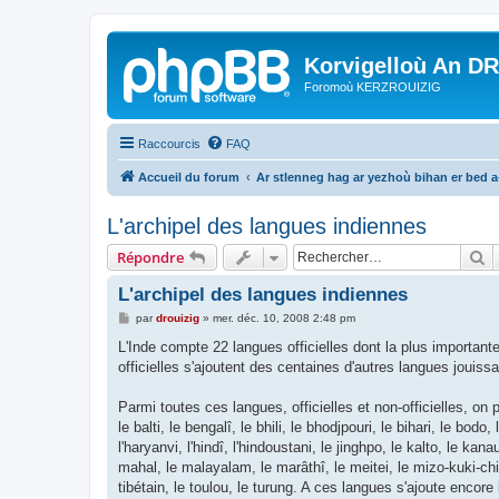
Korvigelloù An D
Foromoù KERZROUIZIG
Raccourcis
FAQ
Accueil du forum
Ar stlenneg hag ar yezhoù bihan er bed 
L'archipel des langues indiennes
R
Répondre
L'archipel des langues indiennes
M
par
drouizig
»
mer. déc. 10, 2008 2:48 pm
e
s
L'Inde compte 22 langues officielles dont la plus importante
s
officielles s'ajoutent des centaines d'autres langues jouiss
a
g
e
Parmi toutes ces langues, officielles et non-officielles, on 
le balti, le bengalî, le bhili, le bhodjpouri, le bihari, le bod
l'haryanvi, l'hindî, l'hindoustani, le jinghpo, le kalto, le ka
mahal, le malayalam, le marâthî, le meitei, le mizo-kuki-chin, 
tibétain, le toulou, le turung. A ces langues s'ajoute encore