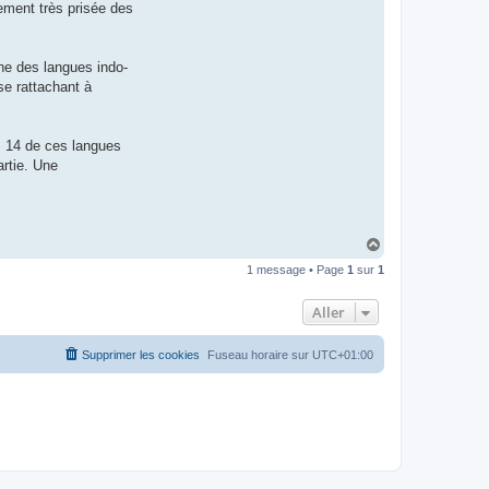
lement très prisée des
t
e
r
d
r
he des langues indo-
o
se rattachant à
u
i
z
i
g
e. 14 de ces langues
artie. Une
H
a
1 message • Page
1
sur
1
u
t
Aller
Supprimer les cookies
Fuseau horaire sur
UTC+01:00