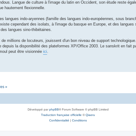
hindous. Langue de culture à l'image du latin en Occident, son étude reste éga
gue hautement flexionnelle.
les langues indo-aryennes (famille des langues indo-européennes, sous branc
 existe cependant des isolats, à l'image du basque en Europe, et des langues 
 des langues sino-thibétaines.
t de millions de locuteurs, jouissent d'un bon niveau de support technologiqu
 depuis la disponibilité des plateformes XP/Office 2003. Le sanskrit en fait p
moul peut être visionnée
ici
.
res »
Développé par
phpBB
® Forum Software © phpBB Limited
Traduction française officielle
©
Qiaeru
Confidentialité
|
Conditions