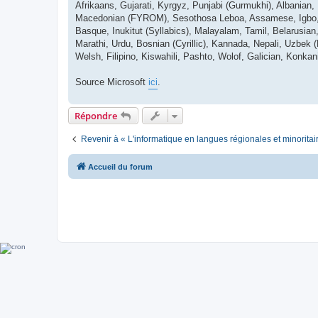
Afrikaans, Gujarati, Kyrgyz, Punjabi (Gurmukhi), Albanian,
Macedonian (FYROM), Sesothosa Leboa, Assamese, Igbo, Ma
Basque, Inukitut (Syllabics), Malayalam, Tamil, Belarusian, 
Marathi, Urdu, Bosnian (Cyrillic), Kannada, Nepali, Uzbek 
Welsh, Filipino, Kiswahili, Pashto, Wolof, Galician, Konkan
Source Microsoft
ici
.
Répondre
Revenir à « L'informatique en langues régionales et minoritai
Accueil du forum