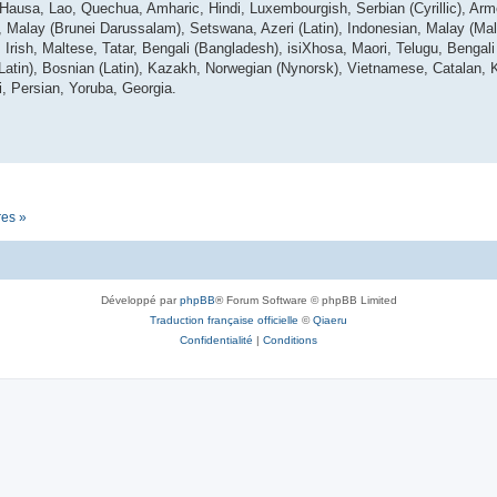
 Hausa, Lao, Quechua, Amharic, Hindi, Luxembourgish, Serbian (Cyrillic), Arm
lay (Brunei Darussalam), Setswana, Azeri (Latin), Indonesian, Malay (Mala
Irish, Maltese, Tatar, Bengali (Bangladesh), isiXhosa, Maori, Telugu, Bengali (
(Latin), Bosnian (Latin), Kazakh, Norwegian (Nynorsk), Vietnamese, Catalan, 
i, Persian, Yoruba, Georgia.
res »
Développé par
phpBB
® Forum Software © phpBB Limited
Traduction française officielle
©
Qiaeru
Confidentialité
|
Conditions