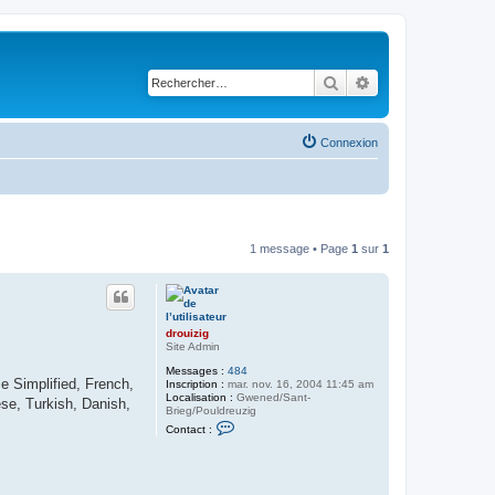
Rechercher
Recherche avancé
Connexion
1 message • Page
1
sur
1
drouizig
Site Admin
Messages :
484
e Simplified, French,
Inscription :
mar. nov. 16, 2004 11:45 am
Localisation :
Gwened/Sant-
se, Turkish, Danish,
Brieg/Pouldreuzig
C
Contact :
o
n
t
a
c