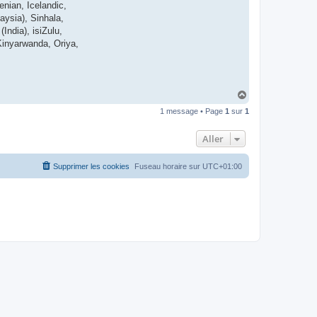
enian, Icelandic,
t
e
ysia), Sinhala,
r
India), isiZulu,
d
r
Kinyarwanda, Oriya,
o
u
i
z
i
g
H
a
1 message • Page
1
sur
1
u
t
Aller
Supprimer les cookies
Fuseau horaire sur
UTC+01:00