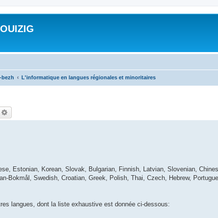
ROUIZIG
a-bezh
L'informatique en langues régionales et minoritaires
echercher
Recherche avancée
ese, Estonian, Korean, Slovak, Bulgarian, Finnish, Latvian, Slovenian, Chines
ian-Bokmål, Swedish, Croatian, Greek, Polish, Thai, Czech, Hebrew, Portugue
utres langues, dont la liste exhaustive est donnée ci-dessous: