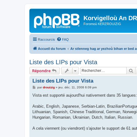
Korvigelloù An D
Foromoù KERZROUIZIG
Raccourcis
FAQ
Accueil du forum
Ar stlenneg hag ar yezhoù bihan er bed 
Liste des LIPs pour Vista
R
Répondre
Liste des LIPs pour Vista
M
par
drouizig
»
jeu. déc. 11, 2008 6:09 pm
e
s
Vista est supporté aujourd'hui nativement dans 35 langues:
s
a
g
Arabic, English, Japanese, Serbian-Latin, BrazilianPortugu
e
Lithuanian, Spanish, Chinese Traditional, German, Norweg
Hungarian, Romanian, Ukrainian, Dutch, Italian, Russian.
A cela viennent (ou viendront) s'ajouter le support de 61 a