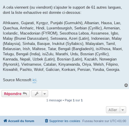
A cela viennent (ou viendront) s'ajouter le support de 61 autres langues,
dont la liste exhaustive est donnée ci-dessous:
Afrikaans, Gujarati, Kyrgyz, Punjabi (Gurmukhi), Albanian, Hausa, Lao,
Quechua, Amharic, Hindi, Luxembourgish, Serbian (Cyrillic), Armenian,
Icelandic, Macedonian (FYROM), Sesothosa Leboa, Assamese, Igbo,
Malay (Brunei Darussalam), Setswana, Azeri (Latin), Indonesian, Malay
(Malaysia), Sinhala, Basque, Inukitut (Syllabics), Malayalam, Tamil,
Belarusian, Irish, Maltese, Tatar, Bengali (Bangladesh), isiXhosa, Maori,
Telugu, Bengali (India), isiZulu, Marathi, Urdu, Bosnian (Cyrillic),
Kannada, Nepali, Uzbek (Latin), Bosnian (Latin), Kazakh, Norwegian
(Nynorsk), Vietnamese, Catalan, Kinyarwanda, Oriya, Welsh, Filipino,
Kiswahili, Pashto, Wolof, Galician, Konkani, Persian, Yoruba, Georgia.
Source Microsoft
ici
.
Répondre
1 message • Page
1
sur
1
Aller
Accueil du forum
Supprimer les cookies
Fuseau horaire sur
UTC+01:00