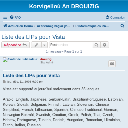
Korvigelloù An DROUIZIG
FAQ
Connexion
R
Accueil du forum
Ar stlenneg hag ar yezhoù bihan er bed a-bezh
L'informatique en langues régionales et minoritaires
e
Liste des LIPs pour Vista
c
Rechercher
Recherche 
Répondre
h
1 message • Page
1
sur
1
e
drouizig
r
Site Admin
c
h
Liste des LIPs pour Vista
e
M
jeu. déc. 11, 2008 6:09 pm
e
r
s
Vista est supporté aujourd'hui nativement dans 35 langues:
s
a
g
Arabic, English, Japanese, Serbian-Latin, BrazilianPortuguese, Estonian,
e
Korean, Slovak, Bulgarian, Finnish, Latvian, Slovenian, Chinese
Simplified, French, Lithuanian, Spanish, Chinese Traditional, German,
Norwegian-Bokmål, Swedish, Croatian, Greek, Polish, Thai, Czech,
Hebrew, Portuguese, Turkish, Danish, Hungarian, Romanian, Ukrainian,
Dutch, Italian, Russian.