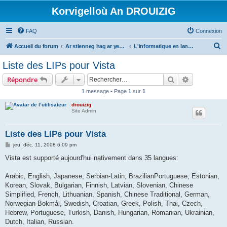
Korvigelloù An DROUIZIG
FAQ
Connexion
R
Accueil du forum
Ar stlenneg hag ar yezhoù bihan er bed a-bezh
L'informatique en langues régionales et minoritaires
e
Liste des LIPs pour Vista
c
Rechercher
Recherche 
Répondre
h
1 message • Page
1
sur
1
e
drouizig
r
Site Admin
c
h
Liste des LIPs pour Vista
e
M
jeu. déc. 11, 2008 6:09 pm
e
r
s
Vista est supporté aujourd'hui nativement dans 35 langues:
s
a
g
Arabic, English, Japanese, Serbian-Latin, BrazilianPortuguese, Estonian,
e
Korean, Slovak, Bulgarian, Finnish, Latvian, Slovenian, Chinese
Simplified, French, Lithuanian, Spanish, Chinese Traditional, German,
Norwegian-Bokmål, Swedish, Croatian, Greek, Polish, Thai, Czech,
Hebrew, Portuguese, Turkish, Danish, Hungarian, Romanian, Ukrainian,
Dutch, Italian, Russian.