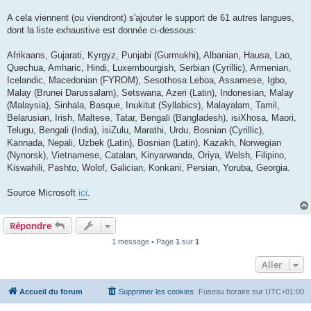
A cela viennent (ou viendront) s'ajouter le support de 61 autres langues,
dont la liste exhaustive est donnée ci-dessous:
Afrikaans, Gujarati, Kyrgyz, Punjabi (Gurmukhi), Albanian, Hausa, Lao,
Quechua, Amharic, Hindi, Luxembourgish, Serbian (Cyrillic), Armenian,
Icelandic, Macedonian (FYROM), Sesothosa Leboa, Assamese, Igbo,
Malay (Brunei Darussalam), Setswana, Azeri (Latin), Indonesian, Malay
(Malaysia), Sinhala, Basque, Inukitut (Syllabics), Malayalam, Tamil,
Belarusian, Irish, Maltese, Tatar, Bengali (Bangladesh), isiXhosa, Maori,
Telugu, Bengali (India), isiZulu, Marathi, Urdu, Bosnian (Cyrillic),
Kannada, Nepali, Uzbek (Latin), Bosnian (Latin), Kazakh, Norwegian
(Nynorsk), Vietnamese, Catalan, Kinyarwanda, Oriya, Welsh, Filipino,
Kiswahili, Pashto, Wolof, Galician, Konkani, Persian, Yoruba, Georgia.
Source Microsoft
ici
.
Répondre
1 message • Page
1
sur
1
Aller
Accueil du forum
Supprimer les cookies
Fuseau horaire sur
UTC+01:00