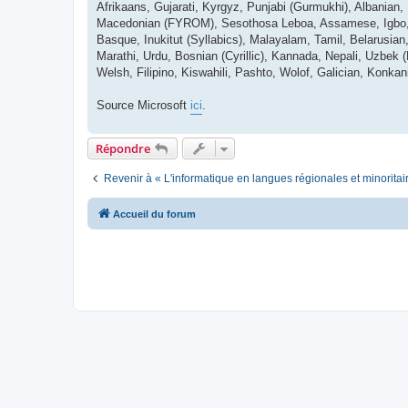
Afrikaans, Gujarati, Kyrgyz, Punjabi (Gurmukhi), Albanian,
Macedonian (FYROM), Sesothosa Leboa, Assamese, Igbo, Ma
Basque, Inukitut (Syllabics), Malayalam, Tamil, Belarusian, 
Marathi, Urdu, Bosnian (Cyrillic), Kannada, Nepali, Uzbek 
Welsh, Filipino, Kiswahili, Pashto, Wolof, Galician, Konkan
Source Microsoft
ici
.
Répondre
Revenir à « L'informatique en langues régionales et minoritai
Accueil du forum