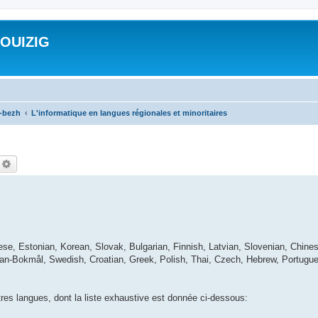
ROUIZIG
a-bezh
L'informatique en langues régionales et minoritaires
echercher
Recherche avancée
ese, Estonian, Korean, Slovak, Bulgarian, Finnish, Latvian, Slovenian, Chines
ian-Bokmål, Swedish, Croatian, Greek, Polish, Thai, Czech, Hebrew, Portugue
utres langues, dont la liste exhaustive est donnée ci-dessous: