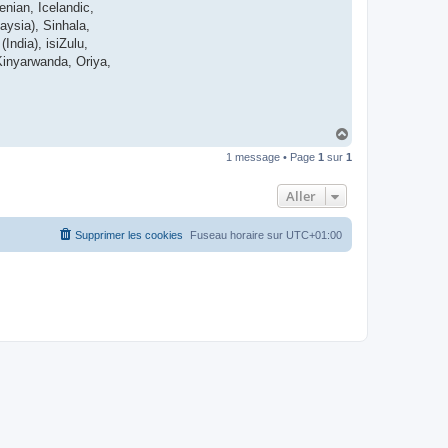
enian, Icelandic,
t
e
ysia), Sinhala,
r
India), isiZulu,
d
r
Kinyarwanda, Oriya,
o
u
i
z
i
g
H
a
1 message • Page
1
sur
1
u
t
Aller
Supprimer les cookies
Fuseau horaire sur
UTC+01:00