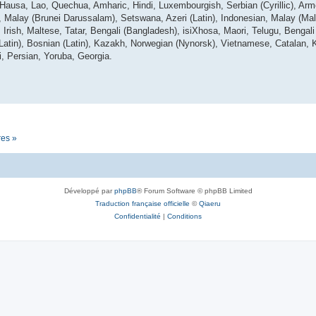
 Hausa, Lao, Quechua, Amharic, Hindi, Luxembourgish, Serbian (Cyrillic), Arm
lay (Brunei Darussalam), Setswana, Azeri (Latin), Indonesian, Malay (Mala
Irish, Maltese, Tatar, Bengali (Bangladesh), isiXhosa, Maori, Telugu, Bengali (
(Latin), Bosnian (Latin), Kazakh, Norwegian (Nynorsk), Vietnamese, Catalan, 
i, Persian, Yoruba, Georgia.
res »
Développé par
phpBB
® Forum Software © phpBB Limited
Traduction française officielle
©
Qiaeru
Confidentialité
|
Conditions