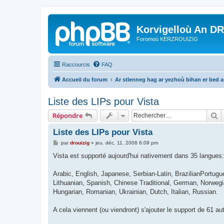
Korvigelloù An D
Foromoù KERZROUIZIG
Raccourcis
FAQ
Accueil du forum
Ar stlenneg hag ar yezhoù bihan er bed 
Liste des LIPs pour Vista
R
Répondre
Liste des LIPs pour Vista
M
par
drouizig
»
jeu. déc. 11, 2008 6:09 pm
e
s
Vista est supporté aujourd'hui nativement dans 35 langues:
s
a
g
Arabic, English, Japanese, Serbian-Latin, BrazilianPortugu
e
Lithuanian, Spanish, Chinese Traditional, German, Norweg
Hungarian, Romanian, Ukrainian, Dutch, Italian, Russian.
A cela viennent (ou viendront) s'ajouter le support de 61 a