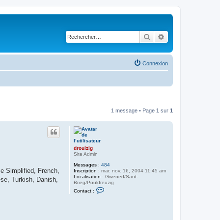
Rechercher
Recherche avancé
Connexion
1 message • Page
1
sur
1
drouizig
Site Admin
Messages :
484
e Simplified, French,
Inscription :
mar. nov. 16, 2004 11:45 am
Localisation :
Gwened/Sant-
se, Turkish, Danish,
Brieg/Pouldreuzig
C
Contact :
o
n
t
a
c