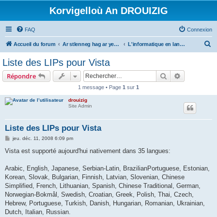
Korvigelloù An DROUIZIG
FAQ
Connexion
R
Accueil du forum
Ar stlenneg hag ar yezhoù bihan er bed a-bezh
L'informatique en langues régionales et minoritaires
e
Liste des LIPs pour Vista
c
Rechercher
Recherche 
Répondre
h
1 message • Page
1
sur
1
e
drouizig
r
Site Admin
c
h
Liste des LIPs pour Vista
e
M
jeu. déc. 11, 2008 6:09 pm
e
r
s
Vista est supporté aujourd'hui nativement dans 35 langues:
s
a
g
Arabic, English, Japanese, Serbian-Latin, BrazilianPortuguese, Estonian,
e
Korean, Slovak, Bulgarian, Finnish, Latvian, Slovenian, Chinese
Simplified, French, Lithuanian, Spanish, Chinese Traditional, German,
Norwegian-Bokmål, Swedish, Croatian, Greek, Polish, Thai, Czech,
Hebrew, Portuguese, Turkish, Danish, Hungarian, Romanian, Ukrainian,
Dutch, Italian, Russian.