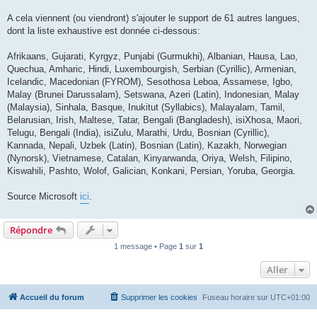
A cela viennent (ou viendront) s'ajouter le support de 61 autres langues,
dont la liste exhaustive est donnée ci-dessous:
Afrikaans, Gujarati, Kyrgyz, Punjabi (Gurmukhi), Albanian, Hausa, Lao,
Quechua, Amharic, Hindi, Luxembourgish, Serbian (Cyrillic), Armenian,
Icelandic, Macedonian (FYROM), Sesothosa Leboa, Assamese, Igbo,
Malay (Brunei Darussalam), Setswana, Azeri (Latin), Indonesian, Malay
(Malaysia), Sinhala, Basque, Inukitut (Syllabics), Malayalam, Tamil,
Belarusian, Irish, Maltese, Tatar, Bengali (Bangladesh), isiXhosa, Maori,
Telugu, Bengali (India), isiZulu, Marathi, Urdu, Bosnian (Cyrillic),
Kannada, Nepali, Uzbek (Latin), Bosnian (Latin), Kazakh, Norwegian
(Nynorsk), Vietnamese, Catalan, Kinyarwanda, Oriya, Welsh, Filipino,
Kiswahili, Pashto, Wolof, Galician, Konkani, Persian, Yoruba, Georgia.
Source Microsoft
ici
.
Répondre
1 message • Page
1
sur
1
Aller
Accueil du forum
Supprimer les cookies
Fuseau horaire sur
UTC+01:00