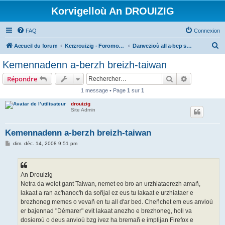
Korvigelloù An DROUIZIG
FAQ
Connexion
R
Accueil du forum
Kerzrouizig - Foromoù An Drouizig
Danvezioù all a-bep seurt
e
Kemennadenn a-berzh breizh-taiwan
c
Rechercher
Recherche 
Répondre
h
1 message • Page
1
sur
1
e
drouizig
r
Site Admin
c
h
Kemennadenn a-berzh breizh-taiwan
e
M
dim. déc. 14, 2008 9:51 pm
e
r
s
s
a
g
An Drouizig
e
Netra da welet gant Taiwan, nemet eo bro an urzhiataerezh amañ,
lakaat a ran ac'hanoc'h da soñjal ez eus tu lakaat e urzhiataer e
brezhoneg memes o vevañ en tu all d'ar bed. Cheñchet em eus anvioù
er bajennad "Démarer" evit lakaat anezho e brezhoneg, holl va
dosieroù o deus anvioù bzg ivez ha bremañ e implijan Firefox e