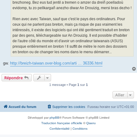
brezhoneg. Bez eus tud jentil a tremen o amzer da dreiñ poelladoù
evidomp, tu zo pellkargañ anezho diwar An Drouizig, mersi bras dezho !
Rien avec avec Taiwan, sauf que c'est le pays des ordinateurs. Pour
ceux qui ne parlent pas breton, mais ça risque de pas vraiment les
intéressés, il existe des logiciels qui ont été gentiment traduit en breton
par des gens, téléchargeable sur An Drouizig. Il est possible d'habiter
de l'autre côté du monde et d'avoir un ordinateur taiwanais (ASUS)
presque entièrement en breton ! Il suffit de mètre le nom des dossiers
en breton ou de changer les noms dans le menu démarrer...
gw.
http://breizh-taiwan.over-blog.com/arti ... 36336.html
Répondre
1 message • Page
1
sur
1
Aller
Accueil du forum
Supprimer les cookies
Fuseau horaire sur
UTC+01:00
Développé par
phpBB
® Forum Software © phpBB Limited
Traduction française officielle
©
Qiaeru
Confidentialité
|
Conditions