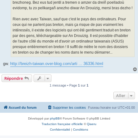
brezhoneg. Bez eus tud jentil a tremen o amzer da dreiñ poelladoù
evidomp, tu zo pellkargañ anezho diwar An Drouizig, mersi bras dezho !
Rien avec avec Taiwan, sauf que c'est le pays des ordinateurs. Pour
ceux qui ne parlent pas breton, mais ça risque de pas vraiment les
intéressés, il existe des logiciels qui ont été gentiment traduit en breton
par des gens, téléchargeable sur An Drouizig. Il est possible d'habiter
de l'autre côté du monde et d'avoir un ordinateur taiwanais (ASUS)
presque entièrement en breton ! Il suffit de mètre le nom des dossiers
en breton ou de changer les noms dans le menu démarrer...
gw.
http://breizh-taiwan.over-blog.com/arti ... 36336.html
Répondre
1 message • Page
1
sur
1
Aller
Accueil du forum
Supprimer les cookies
Fuseau horaire sur
UTC+01:00
Développé par
phpBB
® Forum Software © phpBB Limited
Traduction française officielle
©
Qiaeru
Confidentialité
|
Conditions