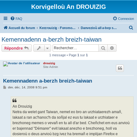
Korvigelloù An DROUIZIG
FAQ
Connexion
R
Accueil du forum
Kerzrouizig - Foromoù An Drouizig
Danvezioù all a-bep seurt
e
Kemennadenn a-berzh breizh-taiwan
c
Rechercher
Recherche 
Répondre
h
1 message • Page
1
sur
1
e
drouizig
r
Site Admin
c
h
Kemennadenn a-berzh breizh-taiwan
e
M
dim. déc. 14, 2008 9:51 pm
e
r
s
s
a
g
An Drouizig
e
Netra da welet gant Taiwan, nemet eo bro an urzhiataerezh amañ,
lakaat a ran ac'hanoc'h da soñjal ez eus tu lakaat e urzhiataer e
brezhoneg memes o vevañ en tu all d'ar bed. Cheñchet em eus anvioù
er bajennad "Démarer" evit lakaat anezho e brezhoneg, holl va
dosieroù o deus anvioù bzg ivez ha bremañ e implijan Firefox e