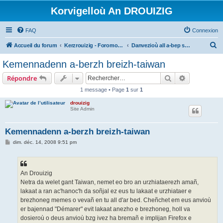
Korvigelloù An DROUIZIG
FAQ
Connexion
R
Accueil du forum
Kerzrouizig - Foromoù An Drouizig
Danvezioù all a-bep seurt
e
Kemennadenn a-berzh breizh-taiwan
c
Rechercher
Recherche 
Répondre
h
1 message • Page
1
sur
1
e
drouizig
r
Site Admin
c
h
Kemennadenn a-berzh breizh-taiwan
e
M
dim. déc. 14, 2008 9:51 pm
e
r
s
s
a
g
An Drouizig
e
Netra da welet gant Taiwan, nemet eo bro an urzhiataerezh amañ,
lakaat a ran ac'hanoc'h da soñjal ez eus tu lakaat e urzhiataer e
brezhoneg memes o vevañ en tu all d'ar bed. Cheñchet em eus anvioù
er bajennad "Démarer" evit lakaat anezho e brezhoneg, holl va
dosieroù o deus anvioù bzg ivez ha bremañ e implijan Firefox e