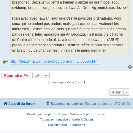
brezhoneg. Bez eus tud jentil a tremen o amzer da dreiñ poelladoù
evidomp, tu zo pellkargañ anezho diwar An Drouizig, mersi bras dezho !
Rien avec avec Taiwan, sauf que c'est le pays des ordinateurs. Pour
ceux qui ne parlent pas breton, mais ça risque de pas vraiment les
intéressés, il existe des logiciels qui ont été gentiment traduit en breton
par des gens, téléchargeable sur An Drouizig. Il est possible d'habiter
de l'autre côté du monde et d'avoir un ordinateur taiwanais (ASUS)
presque entièrement en breton ! Il suffit de mètre le nom des dossiers
en breton ou de changer les noms dans le menu démarrer...
gw.
http://breizh-taiwan.over-blog.com/arti ... 36336.html
Répondre
1 message • Page
1
sur
1
Aller
Accueil du forum
Supprimer les cookies
Fuseau horaire sur
UTC+01:00
Développé par
phpBB
® Forum Software © phpBB Limited
Traduction française officielle
©
Qiaeru
Confidentialité
|
Conditions