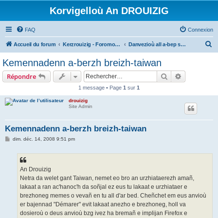
Korvigelloù An DROUIZIG
FAQ
Connexion
R
Accueil du forum
Kerzrouizig - Foromoù An Drouizig
Danvezioù all a-bep seurt
e
Kemennadenn a-berzh breizh-taiwan
c
Rechercher
Recherche 
Répondre
h
1 message • Page
1
sur
1
e
drouizig
r
Site Admin
c
h
Kemennadenn a-berzh breizh-taiwan
e
M
dim. déc. 14, 2008 9:51 pm
e
r
s
s
a
g
An Drouizig
e
Netra da welet gant Taiwan, nemet eo bro an urzhiataerezh amañ,
lakaat a ran ac'hanoc'h da soñjal ez eus tu lakaat e urzhiataer e
brezhoneg memes o vevañ en tu all d'ar bed. Cheñchet em eus anvioù
er bajennad "Démarer" evit lakaat anezho e brezhoneg, holl va
dosieroù o deus anvioù bzg ivez ha bremañ e implijan Firefox e