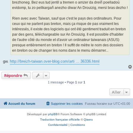
brezhoneg. Bez eus tud jentil a tremen o amzer da dreiñ poelladoù
evidomp, tu zo pellkargañ anezho diwar An Drouizig, mersi bras dezho !
Rien avec avec Taiwan, sauf que c'est le pays des ordinateurs. Pour
ceux qui ne parlent pas breton, mais ça risque de pas vraiment les
intéressés, il existe des logiciels qui ont été gentiment traduit en breton
par des gens, téléchargeable sur An Drouizig. Il est possible d'habiter
de l'autre côté du monde et d'avoir un ordinateur taiwanais (ASUS)
presque entièrement en breton ! Il suffit de mètre le nom des dossiers
en breton ou de changer les noms dans le menu démarrer...
gw.
http://breizh-taiwan.over-blog.com/arti ... 36336.html
Répondre
1 message • Page
1
sur
1
Aller
Accueil du forum
Supprimer les cookies
Fuseau horaire sur
UTC+01:00
Développé par
phpBB
® Forum Software © phpBB Limited
Traduction française officielle
©
Qiaeru
Confidentialité
|
Conditions