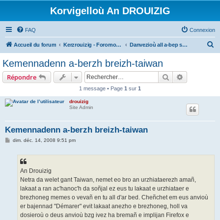
Korvigelloù An DROUIZIG
FAQ
Connexion
R
Accueil du forum
Kerzrouizig - Foromoù An Drouizig
Danvezioù all a-bep seurt
e
Kemennadenn a-berzh breizh-taiwan
c
Rechercher
Recherche 
Répondre
h
1 message • Page
1
sur
1
e
drouizig
r
Site Admin
c
h
Kemennadenn a-berzh breizh-taiwan
e
M
dim. déc. 14, 2008 9:51 pm
e
r
s
s
a
g
An Drouizig
e
Netra da welet gant Taiwan, nemet eo bro an urzhiataerezh amañ,
lakaat a ran ac'hanoc'h da soñjal ez eus tu lakaat e urzhiataer e
brezhoneg memes o vevañ en tu all d'ar bed. Cheñchet em eus anvioù
er bajennad "Démarer" evit lakaat anezho e brezhoneg, holl va
dosieroù o deus anvioù bzg ivez ha bremañ e implijan Firefox e