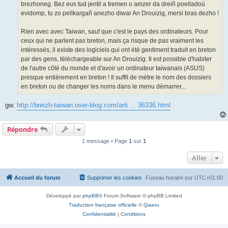
brezhoneg. Bez eus tud jentil a tremen o amzer da dreiñ poelladoù
evidomp, tu zo pellkargañ anezho diwar An Drouizig, mersi bras dezho !
Rien avec avec Taiwan, sauf que c'est le pays des ordinateurs. Pour
ceux qui ne parlent pas breton, mais ça risque de pas vraiment les
intéressés, il existe des logiciels qui ont été gentiment traduit en breton
par des gens, téléchargeable sur An Drouizig. Il est possible d'habiter
de l'autre côté du monde et d'avoir un ordinateur taiwanais (ASUS)
presque entièrement en breton ! Il suffit de mètre le nom des dossiers
en breton ou de changer les noms dans le menu démarrer...
gw.
http://breizh-taiwan.over-blog.com/arti ... 36336.html
Répondre
1 message • Page
1
sur
1
Aller
Accueil du forum
Supprimer les cookies
Fuseau horaire sur
UTC+01:00
Développé par
phpBB
® Forum Software © phpBB Limited
Traduction française officielle
©
Qiaeru
Confidentialité
|
Conditions