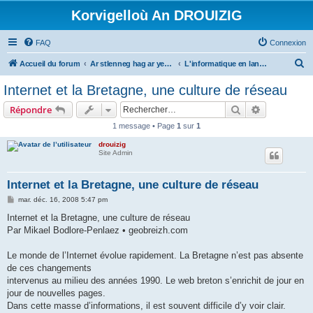
Korvigelloù An DROUIZIG
FAQ
Connexion
R
Accueil du forum
Ar stlenneg hag ar yezhoù bihan er bed a-bezh
L'informatique en langues régionales et minoritaires
e
Internet et la Bretagne, une culture de réseau
c
Rechercher
Recherche 
Répondre
h
1 message • Page
1
sur
1
e
drouizig
r
Site Admin
c
h
Internet et la Bretagne, une culture de réseau
e
M
mar. déc. 16, 2008 5:47 pm
e
r
s
Internet et la Bretagne, une culture de réseau
s
Par Mikael Bodlore-Penlaez • geobreizh.com
a
g
e
Le monde de l’Internet évolue rapidement. La Bretagne n’est pas absente
de ces changements
intervenus au milieu des années 1990. Le web breton s’enrichit de jour en
jour de nouvelles pages.
Dans cette masse d’informations, il est souvent difficile d’y voir clair.