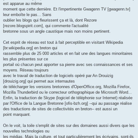
est apparue au même
moment que cette dernière. Et l'impertinente Gwagenn TV [gwagenn.tv]
leur emboîte le pas... Sans
oublier les blogs qui fleurissent ça et là, dont Rezore
[rezore.blogspirit.com], qui commente l'actualité
bretonne sous un angle caustique mais non moins pertinent.
Cet esprit de réseau est tout à fait perceptible en visitant Wikipedia
[br.wikipedia.org] en breton qui
rassemble plus de 25 000 articles et en fait une des langues minoritaires
les plus présentes sur ce
portail où chacun peut apporter sa pierre avec ses connaissances et ses
moyens. Réseau toujours
avec le travail de traduction de logiciels opéré par An Drouizig
[drouizig.org] qui permet aux internautes
de télécharger les versions bretonnes d'OpenOffice.org, Mozilla Firefox,
Mozilla Thunderbird ou le correcteur orthographique de Microsoft Word...
Enfin, la traduction de Skype (logiciel de téléphonie sur Internet) réalisée
par l'Office de la Langue Bretonne [ofis-bzh.org] --qui au passage réalise
des traductions de sites de collectivités en breton-- est aussi un
point marquant.
On le voit, la toile s'emplit de sites sur des domaines aussi divers que les
nouvelles technologies ou
les médias. Mais la culture, et tout particulièrement les écrivains, sont-ils