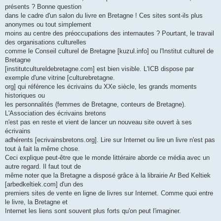
présents ? Bonne question
dans le cadre d'un salon du livre en Bretagne ! Ces sites sont-ils plus
anonymes ou tout simplement
moins au centre des préoccupations des internautes ? Pourtant, le travail
des organisations culturelles
comme le Conseil culturel de Bretagne [kuzul.info] ou l'Institut culturel de
Bretagne
[institutcultureldebretagne.com] est bien visible. L'ICB dispose par
exemple d'une vitrine [culturebretagne.
org] qui référence les écrivains du XXe siècle, les grands moments
historiques ou
les personnalités (femmes de Bretagne, conteurs de Bretagne).
L'Association des écrivains bretons
n'est pas en reste et vient de lancer un nouveau site ouvert à ses
écrivains
adhérents [ecrivainsbretons.org]. Lire sur Internet ou lire un livre n'est pas
tout à fait la même chose.
Ceci explique peut-être que le monde littéraire aborde ce média avec un
autre regard. Il faut tout de
même noter que la Bretagne a disposé grâce à la librairie Ar Bed Keltiek
[arbedkeltiek.com] d'un des
premiers sites de vente en ligne de livres sur Internet. Comme quoi entre
le livre, la Bretagne et
Internet les liens sont souvent plus forts qu'on peut l'imaginer.