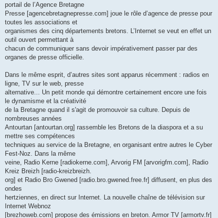
portail de l’Agence Bretagne
Presse [agencebretagnepresse.com] joue le rôle d’agence de presse pour
toutes les associations et
organismes des cinq départements bretons. L’Internet se veut en effet un
outil ouvert permettant à
chacun de communiquer sans devoir impérativement passer par des
organes de presse officielle.
Dans le même esprit, d’autres sites sont apparus récemment : radios en
ligne, TV sur le web, presse
alternative... Un petit monde qui démontre certainement encore une fois
le dynamisme et la créativité
de la Bretagne quand il s'agit de promouvoir sa culture. Depuis de
nombreuses années
Antourtan [antourtan.org] rassemble les Bretons de la diaspora et a su
mettre ses compétences
techniques au service de la Bretagne, en organisant entre autres le Cyber
Fest-Noz. Dans la même
veine, Radio Kerne [radiokerne.com], Arvorig FM [arvorigfm.com], Radio
Kreiz Breizh [radio-kreizbreizh.
org] et Radio Bro Gwened [radio.bro.gwened.free.fr] diffusent, en plus des
ondes
hertziennes, en direct sur Internet. La nouvelle chaîne de télévision sur
Internet Webnoz
[brezhoweb.com] propose des émissions en breton. Armor TV [armortv.fr]