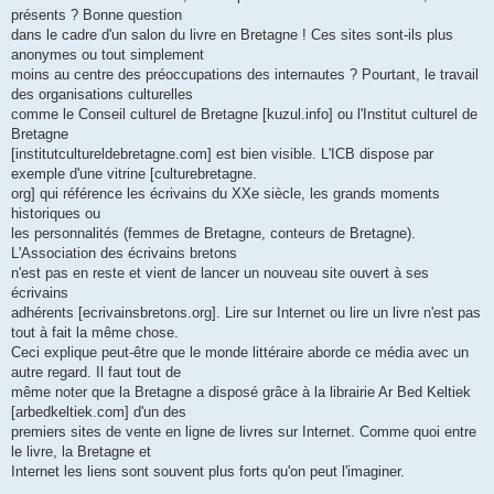
présents ? Bonne question
dans le cadre d'un salon du livre en Bretagne ! Ces sites sont-ils plus
anonymes ou tout simplement
moins au centre des préoccupations des internautes ? Pourtant, le travail
des organisations culturelles
comme le Conseil culturel de Bretagne [kuzul.info] ou l'Institut culturel de
Bretagne
[institutcultureldebretagne.com] est bien visible. L'ICB dispose par
exemple d'une vitrine [culturebretagne.
org] qui référence les écrivains du XXe siècle, les grands moments
historiques ou
les personnalités (femmes de Bretagne, conteurs de Bretagne).
L'Association des écrivains bretons
n'est pas en reste et vient de lancer un nouveau site ouvert à ses
écrivains
adhérents [ecrivainsbretons.org]. Lire sur Internet ou lire un livre n'est pas
tout à fait la même chose.
Ceci explique peut-être que le monde littéraire aborde ce média avec un
autre regard. Il faut tout de
même noter que la Bretagne a disposé grâce à la librairie Ar Bed Keltiek
[arbedkeltiek.com] d'un des
premiers sites de vente en ligne de livres sur Internet. Comme quoi entre
le livre, la Bretagne et
Internet les liens sont souvent plus forts qu'on peut l'imaginer.