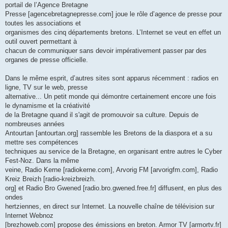
portail de l’Agence Bretagne
Presse [agencebretagnepresse.com] joue le rôle d’agence de presse pour
toutes les associations et
organismes des cinq départements bretons. L’Internet se veut en effet un
outil ouvert permettant à
chacun de communiquer sans devoir impérativement passer par des
organes de presse officielle.
Dans le même esprit, d’autres sites sont apparus récemment : radios en
ligne, TV sur le web, presse
alternative... Un petit monde qui démontre certainement encore une fois
le dynamisme et la créativité
de la Bretagne quand il s'agit de promouvoir sa culture. Depuis de
nombreuses années
Antourtan [antourtan.org] rassemble les Bretons de la diaspora et a su
mettre ses compétences
techniques au service de la Bretagne, en organisant entre autres le Cyber
Fest-Noz. Dans la même
veine, Radio Kerne [radiokerne.com], Arvorig FM [arvorigfm.com], Radio
Kreiz Breizh [radio-kreizbreizh.
org] et Radio Bro Gwened [radio.bro.gwened.free.fr] diffusent, en plus des
ondes
hertziennes, en direct sur Internet. La nouvelle chaîne de télévision sur
Internet Webnoz
[brezhoweb.com] propose des émissions en breton. Armor TV [armortv.fr]