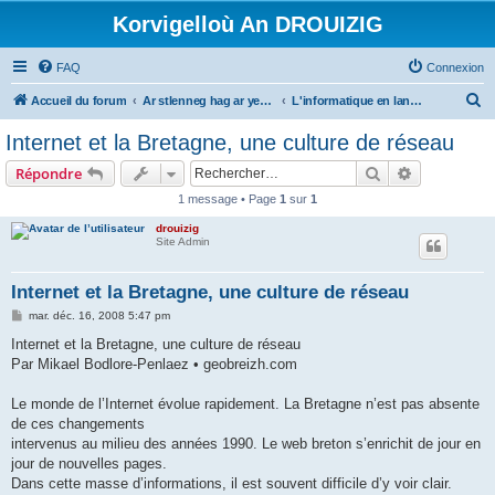
Korvigelloù An DROUIZIG
FAQ
Connexion
R
Accueil du forum
Ar stlenneg hag ar yezhoù bihan er bed a-bezh
L'informatique en langues régionales et minoritaires
e
Internet et la Bretagne, une culture de réseau
c
Rechercher
Recherche 
Répondre
h
1 message • Page
1
sur
1
e
drouizig
r
Site Admin
c
h
Internet et la Bretagne, une culture de réseau
e
M
mar. déc. 16, 2008 5:47 pm
e
r
s
Internet et la Bretagne, une culture de réseau
s
Par Mikael Bodlore-Penlaez • geobreizh.com
a
g
e
Le monde de l’Internet évolue rapidement. La Bretagne n’est pas absente
de ces changements
intervenus au milieu des années 1990. Le web breton s’enrichit de jour en
jour de nouvelles pages.
Dans cette masse d’informations, il est souvent difficile d’y voir clair.