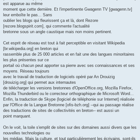
est apparue au même
moment que cette dernière. Et l'impertinente Gwagenn TV [gwagenn.tv]
leur emboîte le pas... Sans
oublier les blogs qui fleurissent ça et là, dont Rezore
[rezore.blogspirit.com], qui commente l'actualité
bretonne sous un angle caustique mais non moins pertinent.
Cet esprit de réseau est tout à fait perceptible en visitant Wikipedia
[br.wikipedia.org] en breton qui
rassemble plus de 25 000 articles et en fait une des langues minoritaires
les plus présentes sur ce
portail où chacun peut apporter sa pierre avec ses connaissances et ses
moyens. Réseau toujours
avec le travail de traduction de logiciels opéré par An Drouizig
[drouizig.org] qui permet aux internautes
de télécharger les versions bretonnes d'OpenOffice.org, Mozilla Firefox,
Mozilla Thunderbird ou le correcteur orthographique de Microsoft Word...
Enfin, la traduction de Skype (logiciel de téléphonie sur Internet) réalisée
par l'Office de la Langue Bretonne [ofis-bzh.org] --qui au passage réalise
des traductions de sites de collectivités en breton-- est aussi un
point marquant.
On le voit, la toile s'emplit de sites sur des domaines aussi divers que les
nouvelles technologies ou
les médias. Mais la culture, et tout particulièrement les écrivains, sont-ils