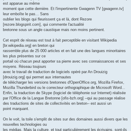
est apparue au même
moment que cette dernière. Et l'impertinente Gwagenn TV [gwagenn.tv]
leur emboîte le pas... Sans
oublier les blogs qui fleurissent ça et là, dont Rezore
[rezore.blogspirit.com], qui commente l'actualité
bretonne sous un angle caustique mais non moins pertinent.
Cet esprit de réseau est tout à fait perceptible en visitant Wikipedia
[br.wikipedia.org] en breton qui
rassemble plus de 25 000 articles et en fait une des langues minoritaires
les plus présentes sur ce
portail où chacun peut apporter sa pierre avec ses connaissances et ses
moyens. Réseau toujours
avec le travail de traduction de logiciels opéré par An Drouizig
[drouizig.org] qui permet aux internautes
de télécharger les versions bretonnes d'OpenOffice.org, Mozilla Firefox,
Mozilla Thunderbird ou le correcteur orthographique de Microsoft Word...
Enfin, la traduction de Skype (logiciel de téléphonie sur Internet) réalisée
par l'Office de la Langue Bretonne [ofis-bzh.org] --qui au passage réalise
des traductions de sites de collectivités en breton-- est aussi un
point marquant.
On le voit, la toile s'emplit de sites sur des domaines aussi divers que les
nouvelles technologies ou
les médias. Mais la culture, et tout particulièrement les écrivains, sont-ils