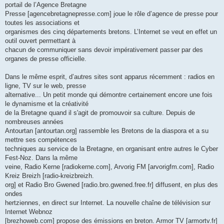
portail de l’Agence Bretagne
Presse [agencebretagnepresse.com] joue le rôle d’agence de presse pour
toutes les associations et
organismes des cinq départements bretons. L’Internet se veut en effet un
outil ouvert permettant à
chacun de communiquer sans devoir impérativement passer par des
organes de presse officielle.
Dans le même esprit, d’autres sites sont apparus récemment : radios en
ligne, TV sur le web, presse
alternative... Un petit monde qui démontre certainement encore une fois
le dynamisme et la créativité
de la Bretagne quand il s'agit de promouvoir sa culture. Depuis de
nombreuses années
Antourtan [antourtan.org] rassemble les Bretons de la diaspora et a su
mettre ses compétences
techniques au service de la Bretagne, en organisant entre autres le Cyber
Fest-Noz. Dans la même
veine, Radio Kerne [radiokerne.com], Arvorig FM [arvorigfm.com], Radio
Kreiz Breizh [radio-kreizbreizh.
org] et Radio Bro Gwened [radio.bro.gwened.free.fr] diffusent, en plus des
ondes
hertziennes, en direct sur Internet. La nouvelle chaîne de télévision sur
Internet Webnoz
[brezhoweb.com] propose des émissions en breton. Armor TV [armortv.fr]