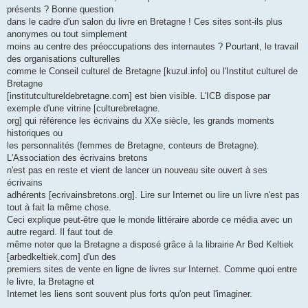
présents ? Bonne question
dans le cadre d'un salon du livre en Bretagne ! Ces sites sont-ils plus
anonymes ou tout simplement
moins au centre des préoccupations des internautes ? Pourtant, le travail
des organisations culturelles
comme le Conseil culturel de Bretagne [kuzul.info] ou l'Institut culturel de
Bretagne
[institutcultureldebretagne.com] est bien visible. L'ICB dispose par
exemple d'une vitrine [culturebretagne.
org] qui référence les écrivains du XXe siècle, les grands moments
historiques ou
les personnalités (femmes de Bretagne, conteurs de Bretagne).
L'Association des écrivains bretons
n'est pas en reste et vient de lancer un nouveau site ouvert à ses
écrivains
adhérents [ecrivainsbretons.org]. Lire sur Internet ou lire un livre n'est pas
tout à fait la même chose.
Ceci explique peut-être que le monde littéraire aborde ce média avec un
autre regard. Il faut tout de
même noter que la Bretagne a disposé grâce à la librairie Ar Bed Keltiek
[arbedkeltiek.com] d'un des
premiers sites de vente en ligne de livres sur Internet. Comme quoi entre
le livre, la Bretagne et
Internet les liens sont souvent plus forts qu'on peut l'imaginer.