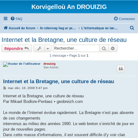
Korvigelloù An DROUIZIG
FAQ
Connexion
R
Accueil du forum
Ar stlenneg hag ar yezhoù bihan er bed a-bezh
L'informatique en langues régionales et minoritaires
e
Internet et la Bretagne, une culture de réseau
c
Rechercher
Recherche 
Répondre
h
1 message • Page
1
sur
1
e
drouizig
r
Site Admin
c
h
Internet et la Bretagne, une culture de réseau
e
M
mar. déc. 16, 2008 5:47 pm
e
r
s
Internet et la Bretagne, une culture de réseau
s
Par Mikael Bodlore-Penlaez • geobreizh.com
a
g
e
Le monde de l’Internet évolue rapidement. La Bretagne n’est pas absente
de ces changements
intervenus au milieu des années 1990. Le web breton s’enrichit de jour en
jour de nouvelles pages.
Dans cette masse d’informations, il est souvent difficile d’y voir clair.