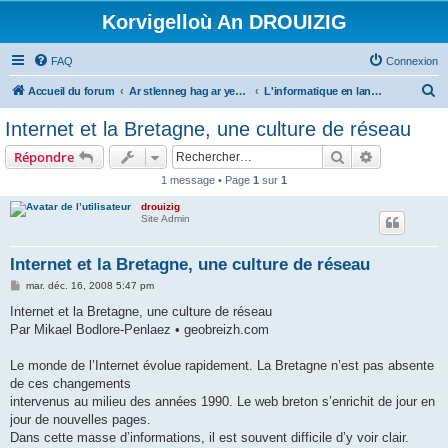
Korvigelloù An DROUIZIG
FAQ
Connexion
R
Accueil du forum
Ar stlenneg hag ar yezhoù bihan er bed a-bezh
L'informatique en langues régionales et minoritaires
e
Internet et la Bretagne, une culture de réseau
c
Rechercher
Recherche 
Répondre
h
1 message • Page
1
sur
1
e
drouizig
r
Site Admin
c
h
Internet et la Bretagne, une culture de réseau
e
M
mar. déc. 16, 2008 5:47 pm
e
r
s
Internet et la Bretagne, une culture de réseau
s
Par Mikael Bodlore-Penlaez • geobreizh.com
a
g
e
Le monde de l’Internet évolue rapidement. La Bretagne n’est pas absente
de ces changements
intervenus au milieu des années 1990. Le web breton s’enrichit de jour en
jour de nouvelles pages.
Dans cette masse d’informations, il est souvent difficile d’y voir clair.