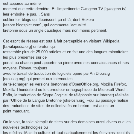
est apparue au même
moment que cette dernière. Et l'impertinente Gwagenn TV [gwagenn.tv]
leur emboîte le pas... Sans
oublier les blogs qui fleurissent ça et là, dont Rezore
[rezore.blogspirit.com], qui commente l'actualité
bretonne sous un angle caustique mais non moins pertinent.
Cet esprit de réseau est tout à fait perceptible en visitant Wikipedia
[br.wikipedia.org] en breton qui
rassemble plus de 25 000 articles et en fait une des langues minoritaires
les plus présentes sur ce
portail où chacun peut apporter sa pierre avec ses connaissances et ses
moyens. Réseau toujours
avec le travail de traduction de logiciels opéré par An Drouizig
[drouizig.org] qui permet aux internautes
de télécharger les versions bretonnes d'OpenOffice.org, Mozilla Firefox,
Mozilla Thunderbird ou le correcteur orthographique de Microsoft Word...
Enfin, la traduction de Skype (logiciel de téléphonie sur Internet) réalisée
par l'Office de la Langue Bretonne [ofis-bzh.org] --qui au passage réalise
des traductions de sites de collectivités en breton-- est aussi un
point marquant.
On le voit, la toile s'emplit de sites sur des domaines aussi divers que les
nouvelles technologies ou
les médias. Mais la culture, et tout particulièrement les écrivains, sont-ils