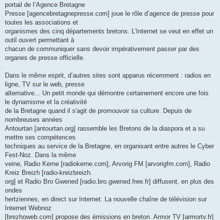
portail de l’Agence Bretagne
Presse [agencebretagnepresse.com] joue le rôle d’agence de presse pour
toutes les associations et
organismes des cinq départements bretons. L’Internet se veut en effet un
outil ouvert permettant à
chacun de communiquer sans devoir impérativement passer par des
organes de presse officielle.
Dans le même esprit, d’autres sites sont apparus récemment : radios en
ligne, TV sur le web, presse
alternative... Un petit monde qui démontre certainement encore une fois
le dynamisme et la créativité
de la Bretagne quand il s'agit de promouvoir sa culture. Depuis de
nombreuses années
Antourtan [antourtan.org] rassemble les Bretons de la diaspora et a su
mettre ses compétences
techniques au service de la Bretagne, en organisant entre autres le Cyber
Fest-Noz. Dans la même
veine, Radio Kerne [radiokerne.com], Arvorig FM [arvorigfm.com], Radio
Kreiz Breizh [radio-kreizbreizh.
org] et Radio Bro Gwened [radio.bro.gwened.free.fr] diffusent, en plus des
ondes
hertziennes, en direct sur Internet. La nouvelle chaîne de télévision sur
Internet Webnoz
[brezhoweb.com] propose des émissions en breton. Armor TV [armortv.fr]