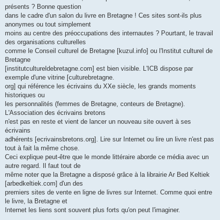
présents ? Bonne question
dans le cadre d'un salon du livre en Bretagne ! Ces sites sont-ils plus
anonymes ou tout simplement
moins au centre des préoccupations des internautes ? Pourtant, le travail
des organisations culturelles
comme le Conseil culturel de Bretagne [kuzul.info] ou l'Institut culturel de
Bretagne
[institutcultureldebretagne.com] est bien visible. L'ICB dispose par
exemple d'une vitrine [culturebretagne.
org] qui référence les écrivains du XXe siècle, les grands moments
historiques ou
les personnalités (femmes de Bretagne, conteurs de Bretagne).
L'Association des écrivains bretons
n'est pas en reste et vient de lancer un nouveau site ouvert à ses
écrivains
adhérents [ecrivainsbretons.org]. Lire sur Internet ou lire un livre n'est pas
tout à fait la même chose.
Ceci explique peut-être que le monde littéraire aborde ce média avec un
autre regard. Il faut tout de
même noter que la Bretagne a disposé grâce à la librairie Ar Bed Keltiek
[arbedkeltiek.com] d'un des
premiers sites de vente en ligne de livres sur Internet. Comme quoi entre
le livre, la Bretagne et
Internet les liens sont souvent plus forts qu'on peut l'imaginer.