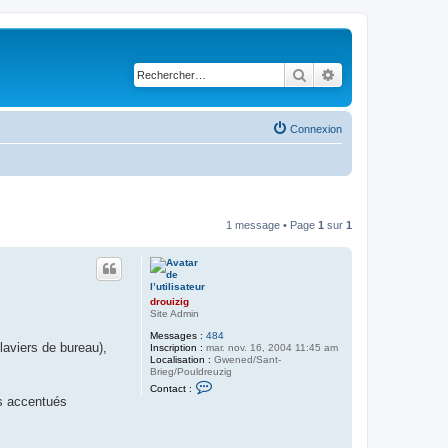
Rechercher
Recherche avancé
Connexion
1 message • Page
1
sur
1
drouizig
Site Admin
Messages :
484
aviers de bureau),
Inscription :
mar. nov. 16, 2004 11:45 am
Localisation :
Gwened/Sant-
Brieg/Pouldreuzig
C
Contact :
o
es accentués
n
t
a
c