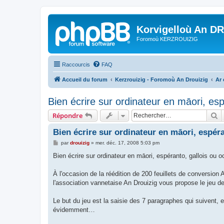
Korvigelloù An D
Foromoù KERZROUIZIG
Raccourcis
FAQ
Accueil du forum
Kerzrouizig - Foromoù An Drouizig
Ar
Bien écrire sur ordinateur en māori, espé
R
Répondre
Bien écrire sur ordinateur en māori, espéran
M
par
drouizig
»
mer. déc. 17, 2008 5:03 pm
e
s
Bien écrire sur ordinateur en māori, espéranto, gallois ou oc
s
a
g
À l'occasion de la réédition de 200 feuillets de conversi
e
l'association vannetaise An Drouizig vous propose le jeu de
Le but du jeu est la saisie des 7 paragraphes qui suivent,
évidemment…