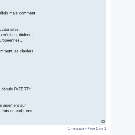
t
e
r
 gallois mais comment
d
r
o
u
i
ccitanistes,
z
 vénitien, dialecte
i
g
o-européennes…
demment les claviers
« » depuis l'AZERTY
re aisément sur
frais de port), ces
H
a
1 message • Page
1
sur
1
u
t