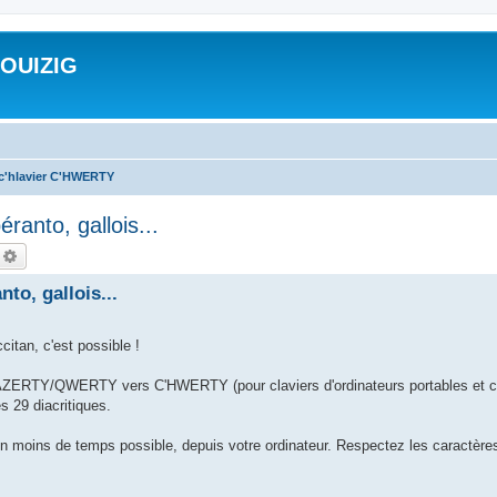
ROUIZIG
 c'hlavier C'HWERTY
ranto, gallois...
echercher
Recherche avancée
to, gallois...
citan, c'est possible !
on AZERTY/QWERTY vers C'HWERTY (pour claviers d'ordinateurs portables et cl
s 29 diacritiques.
 en moins de temps possible, depuis votre ordinateur. Respectez les caractèr