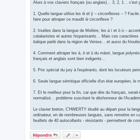
Alors à vos claviers français (ou anglais)… 3, 2, 1… c'est 
1. Quelle langue utilise les ŵ et ŷ – circonflexes – ? Facil
faire pour attraper ce maudit ŵ circonflexe ?
2. Inutiles dans la langue de Molière, les á í et ó ú – acce
catalanistes et autres hispanisants… Mais ces caractères m
italique parlé dans la région de Venise... et aussi du friou
4. Comment attraper les ā, ō et ū du māori, langue polynés
français et anglais sont bien indigents…
5. Prix spécial du jury à l'espéranto, dont les locuteurs pe
6. Seule langue sémitique officielle d'un état européen, le m
7. Et le meilleur pour la fin, car que dire du français, sera
normalisé… problème suscitant le déshonneur de l'Académ
Le clavier breton, C'HWERTY étudié au départ pour la langue
ordinateur, en de nombreuses langues, sans remettre en cau
feuillets de 40 autocollants - résistants - permettent de con
Répondre