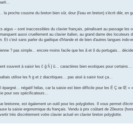
parti…
e… la proche cousine du breton bien sûr, dour (l'eau en breton) s'écrit dŵr, en
nts aigus – sont inaccessibles du clavier français, pénalisant au passage les o
anquent aussi cruellement au clavier italien, au grand dame des locuteurs du
lien. Et c'est sans parler du gaélique d'Irlande et de bien d'autres langues ind
ienne ? pas simple... encore moins facile que les ã et õ du portugais... déci
inent souvent à saisir les ĉ ĝ ĥ ĵ ŭ… caractères bien exotiques pour certains…
altais utilise les ħ ġ et ż diacritiques… pas aisé à saisir tout ça…
it-il épargné… négatif hélas, car la saisie est bien difficile pour les É Ç œ Œ 
ie pour ses spécificateurs…
 bretonne, est également un outil pour les polyglottes. Il vous permet d'écri
se la saisie ergonomique du français. Vendu à prix coûtant de 20euros (hors 
vertir très discrètement votre clavier actuel en clavier breton polyglotte.