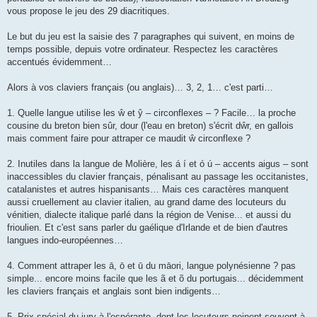
vous propose le jeu des 29 diacritiques.
Le but du jeu est la saisie des 7 paragraphes qui suivent, en moins de
temps possible, depuis votre ordinateur. Respectez les caractères
accentués évidemment…
Alors à vos claviers français (ou anglais)… 3, 2, 1… c'est parti…
1. Quelle langue utilise les ŵ et ŷ – circonflexes – ? Facile… la proche
cousine du breton bien sûr, dour (l'eau en breton) s'écrit dŵr, en gallois
mais comment faire pour attraper ce maudit ŵ circonflexe ?
2. Inutiles dans la langue de Molière, les á í et ó ú – accents aigus – sont
inaccessibles du clavier français, pénalisant au passage les occitanistes,
catalanistes et autres hispanisants… Mais ces caractères manquent
aussi cruellement au clavier italien, au grand dame des locuteurs du
vénitien, dialecte italique parlé dans la région de Venise... et aussi du
frioulien. Et c'est sans parler du gaélique d'Irlande et de bien d'autres
langues indo-européennes…
4. Comment attraper les ā, ō et ū du māori, langue polynésienne ? pas
simple... encore moins facile que les ã et õ du portugais... décidemment
les claviers français et anglais sont bien indigents…
5. Prix spécial du jury à l'espéranto, dont les locuteurs peinent souvent à