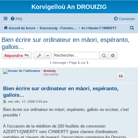
Korvigelloù An DROUIZIG
FAQ
Connexion
R
Accueil du forum
Kerzrouizig - Foromoù An Drouizig
Ar c'hlavier C'HWERTY
e
Bien écrire sur ordinateur en māori, espéranto,
c
gallois...
h
Rechercher
Recherche 
Répondre
e
1 message • Page
1
sur
1
r
drouizig
c
Site Admin
h
e
Bien écrire sur ordinateur en māori, espéranto,
gallois...
r
M
mer. déc. 17, 2008 5:03 pm
e
s
Bien écrire sur ordinateur en māori, espéranto, gallois ou occitan, c'est
s
possible !
a
g
e
À l'occasion de la réédition de 200 feuillets de conversion
AZERTY/QWERTY vers C'HWERTY (pour claviers d'ordinateurs
portables et claviers de bureau), l'association vannetaise An Drouizig