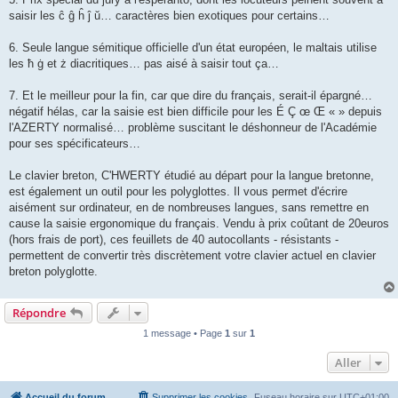
saisir les ĉ ĝ ĥ ĵ ŭ… caractères bien exotiques pour certains…
6. Seule langue sémitique officielle d'un état européen, le maltais utilise
les ħ ġ et ż diacritiques… pas aisé à saisir tout ça…
7. Et le meilleur pour la fin, car que dire du français, serait-il épargné…
négatif hélas, car la saisie est bien difficile pour les É Ç œ Œ « » depuis
l'AZERTY normalisé… problème suscitant le déshonneur de l'Académie
pour ses spécificateurs…
Le clavier breton, C'HWERTY étudié au départ pour la langue bretonne,
est également un outil pour les polyglottes. Il vous permet d'écrire
aisément sur ordinateur, en de nombreuses langues, sans remettre en
cause la saisie ergonomique du français. Vendu à prix coûtant de 20euros
(hors frais de port), ces feuillets de 40 autocollants - résistants -
permettent de convertir très discrètement votre clavier actuel en clavier
breton polyglotte.
Répondre
1 message • Page
1
sur
1
Aller
Accueil du forum
Supprimer les cookies
Fuseau horaire sur
UTC+01:00