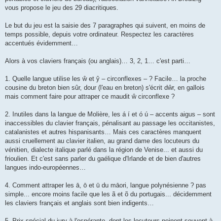
vous propose le jeu des 29 diacritiques.
Le but du jeu est la saisie des 7 paragraphes qui suivent, en moins de
temps possible, depuis votre ordinateur. Respectez les caractères
accentués évidemment…
Alors à vos claviers français (ou anglais)… 3, 2, 1… c'est parti…
1. Quelle langue utilise les ŵ et ŷ – circonflexes – ? Facile… la proche
cousine du breton bien sûr, dour (l'eau en breton) s'écrit dŵr, en gallois
mais comment faire pour attraper ce maudit ŵ circonflexe ?
2. Inutiles dans la langue de Molière, les á í et ó ú – accents aigus – sont
inaccessibles du clavier français, pénalisant au passage les occitanistes,
catalanistes et autres hispanisants… Mais ces caractères manquent
aussi cruellement au clavier italien, au grand dame des locuteurs du
vénitien, dialecte italique parlé dans la région de Venise... et aussi du
frioulien. Et c'est sans parler du gaélique d'Irlande et de bien d'autres
langues indo-européennes…
4. Comment attraper les ā, ō et ū du māori, langue polynésienne ? pas
simple... encore moins facile que les ã et õ du portugais... décidemment
les claviers français et anglais sont bien indigents…
5. Prix spécial du jury à l'espéranto, dont les locuteurs peinent souvent à