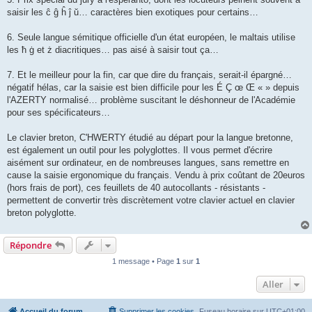
saisir les ĉ ĝ ĥ ĵ ŭ… caractères bien exotiques pour certains…
6. Seule langue sémitique officielle d'un état européen, le maltais utilise
les ħ ġ et ż diacritiques… pas aisé à saisir tout ça…
7. Et le meilleur pour la fin, car que dire du français, serait-il épargné…
négatif hélas, car la saisie est bien difficile pour les É Ç œ Œ « » depuis
l'AZERTY normalisé… problème suscitant le déshonneur de l'Académie
pour ses spécificateurs…
Le clavier breton, C'HWERTY étudié au départ pour la langue bretonne,
est également un outil pour les polyglottes. Il vous permet d'écrire
aisément sur ordinateur, en de nombreuses langues, sans remettre en
cause la saisie ergonomique du français. Vendu à prix coûtant de 20euros
(hors frais de port), ces feuillets de 40 autocollants - résistants -
permettent de convertir très discrètement votre clavier actuel en clavier
breton polyglotte.
Répondre
1 message • Page
1
sur
1
Aller
Accueil du forum
Supprimer les cookies
Fuseau horaire sur
UTC+01:00