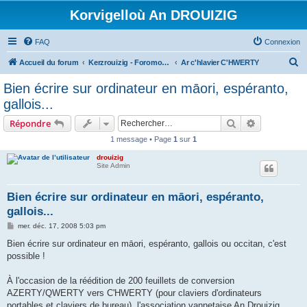
Korvigelloù An DROUIZIG
FAQ
Connexion
R
Accueil du forum
Kerzrouizig - Foromoù An Drouizig
Ar c'hlavier C'HWERTY
e
Bien écrire sur ordinateur en māori, espéranto,
c
gallois...
h
Rechercher
Recherche 
Répondre
e
1 message • Page
1
sur
1
r
drouizig
c
Site Admin
h
e
Bien écrire sur ordinateur en māori, espéranto,
gallois...
r
M
mer. déc. 17, 2008 5:03 pm
e
s
Bien écrire sur ordinateur en māori, espéranto, gallois ou occitan, c'est
s
possible !
a
g
e
À l'occasion de la réédition de 200 feuillets de conversion
AZERTY/QWERTY vers C'HWERTY (pour claviers d'ordinateurs
portables et claviers de bureau), l'association vannetaise An Drouizig