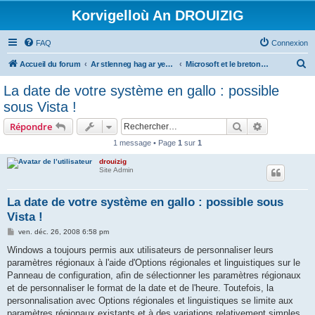
Korvigelloù An DROUIZIG
FAQ
Connexion
R
Accueil du forum
Ar stlenneg hag ar yezhoù bihan er bed a-bezh
Microsoft et le breton - Microsoft and the Breton language
e
La date de votre système en gallo : possible
c
sous Vista !
h
Rechercher
Recherche 
Répondre
e
1 message • Page
1
sur
1
r
drouizig
c
Site Admin
h
e
La date de votre système en gallo : possible sous
Vista !
r
M
ven. déc. 26, 2008 6:58 pm
e
s
Windows a toujours permis aux utilisateurs de personnaliser leurs
s
paramètres régionaux à l'aide d'Options régionales et linguistiques sur le
a
g
Panneau de configuration, afin de sélectionner les paramètres régionaux
e
et de personnaliser le format de la date et de l'heure. Toutefois, la
personnalisation avec Options régionales et linguistiques se limite aux
paramètres régionaux existants et à des variations relativement simples.