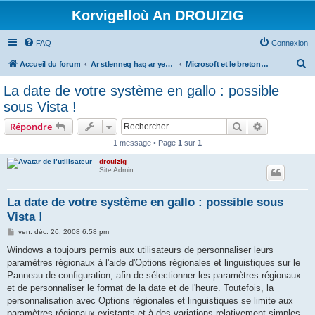
Korvigelloù An DROUIZIG
FAQ
Connexion
R
Accueil du forum
Ar stlenneg hag ar yezhoù bihan er bed a-bezh
Microsoft et le breton - Microsoft and the Breton language
e
La date de votre système en gallo : possible
c
sous Vista !
h
Rechercher
Recherche 
Répondre
e
1 message • Page
1
sur
1
r
drouizig
c
Site Admin
h
e
La date de votre système en gallo : possible sous
Vista !
r
M
ven. déc. 26, 2008 6:58 pm
e
s
Windows a toujours permis aux utilisateurs de personnaliser leurs
s
paramètres régionaux à l'aide d'Options régionales et linguistiques sur le
a
g
Panneau de configuration, afin de sélectionner les paramètres régionaux
e
et de personnaliser le format de la date et de l'heure. Toutefois, la
personnalisation avec Options régionales et linguistiques se limite aux
paramètres régionaux existants et à des variations relativement simples.