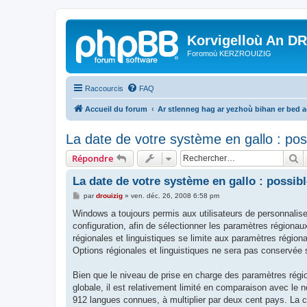
Korvigelloù An D
Foromoù KERZROUIZIG
Raccourcis
FAQ
Accueil du forum
Ar stlenneg hag ar yezhoù bihan er bed 
La date de votre système en gallo : pos
R
Répondre
La date de votre système en gallo : possibl
M
par
drouizig
»
ven. déc. 26, 2008 6:58 pm
e
s
Windows a toujours permis aux utilisateurs de personnaliser
s
configuration, afin de sélectionner les paramètres régionaux
a
g
régionales et linguistiques se limite aux paramètres région
e
Options régionales et linguistiques ne sera pas conservée 
Bien que le niveau de prise en charge des paramètres rég
globale, il est relativement limité en comparaison avec l
912 langues connues, à multiplier par deux cent pays. La c