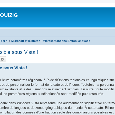
ROUIZIG
a-bezh
Microsoft et le breton - Microsoft and the Breton language
sible sous Vista !
echercher
Recherche avancée
e sous Vista !
 leurs paramètres régionaux à l'aide d'Options régionales et linguistiques su
 et de personnaliser le format de la date et de l'heure. Toutefois, la personna
aux existants et à des variations relativement simples. En outre, toute modifi
si les paramètres régionaux sélectionnés sont modifiés puis restaurés.
ionaux dans Windows Vista représente une augmentation significative en term
e nombre de langues et de zones géographiques du monde. À cette date, Ethnol
ompilation des données d'une fraction seule des combinaisons possibles est u