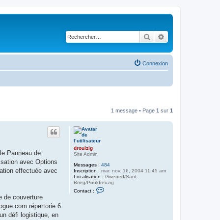
Rechercher
Recherche avancé
Connexion
1 message • Page
1
sur
1
drouizig
r le Panneau de
Site Admin
lisation avec Options
Messages :
484
cation effectuée avec
Inscription :
mar. nov. 16, 2004 11:45 am
Localisation :
Gwened/Sant-
Brieg/Pouldreuzig
C
Contact :
o
e de couverture
n
ogue.com répertorie 6
t
a
n défi logistique, en
c