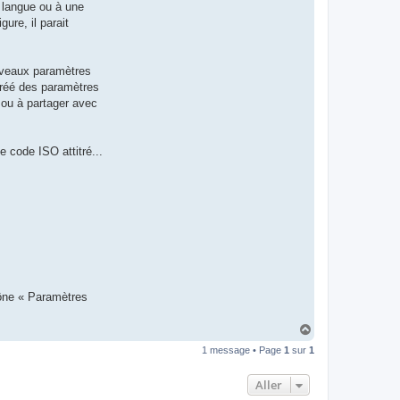
e langue ou à une
t
e
ure, il parait
r
d
r
o
ouveaux paramètres
u
i
créé des paramètres
z
t ou à partager avec
i
g
 code ISO attitré...
cône « Paramètres
H
a
1 message • Page
1
sur
1
u
t
Aller