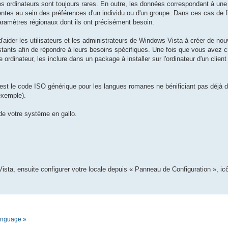
es ordinateurs sont toujours rares. En outre, les données correspondant à un
tes au sein des préférences d'un individu ou d'un groupe. Dans ces cas de fig
 paramètres régionaux dont ils ont précisément besoin.
t d'aider les utilisateurs et les administrateurs de Windows Vista à créer de n
stants afin de répondre à leurs besoins spécifiques. Une fois que vous avez 
 ordinateur, les inclure dans un package à installer sur l'ordinateur d'un clien
est le code ISO générique pour les langues romanes ne bénificiant pas déjà de
exemple).
 de votre système en gallo.
ista, ensuite configurer votre locale depuis « Panneau de Configuration », i
language »