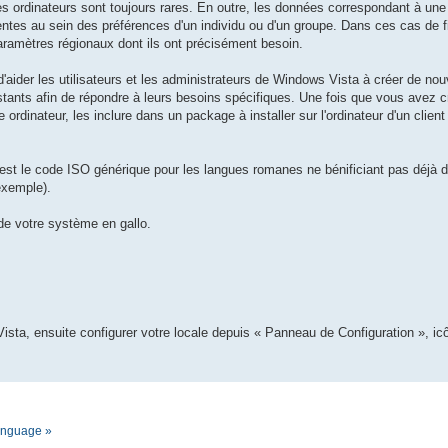
es ordinateurs sont toujours rares. En outre, les données correspondant à un
tes au sein des préférences d'un individu ou d'un groupe. Dans ces cas de fig
 paramètres régionaux dont ils ont précisément besoin.
t d'aider les utilisateurs et les administrateurs de Windows Vista à créer de n
stants afin de répondre à leurs besoins spécifiques. Une fois que vous avez 
 ordinateur, les inclure dans un package à installer sur l'ordinateur d'un clien
est le code ISO générique pour les langues romanes ne bénificiant pas déjà de
exemple).
 de votre système en gallo.
ista, ensuite configurer votre locale depuis « Panneau de Configuration », i
language »