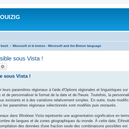
ROUIZIG
a-bezh
Microsoft et le breton - Microsoft and the Breton language
sible sous Vista !
echercher
Recherche avancée
e sous Vista !
 leurs paramètres régionaux à l'aide d'Options régionales et linguistiques su
 et de personnaliser le format de la date et de l'heure. Toutefois, la personna
aux existants et à des variations relativement simples. En outre, toute modifi
si les paramètres régionaux sélectionnés sont modifiés puis restaurés.
ionaux dans Windows Vista représente une augmentation significative en term
e nombre de langues et de zones géographiques du monde. À cette date, Ethnol
ompilation des données d'une fraction seule des combinaisons possibles est u