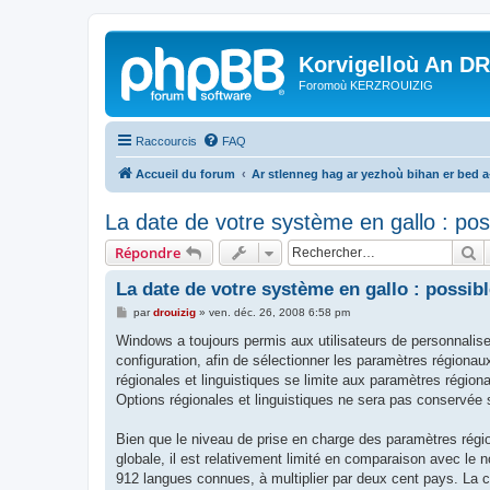
Korvigelloù An D
Foromoù KERZROUIZIG
Raccourcis
FAQ
Accueil du forum
Ar stlenneg hag ar yezhoù bihan er bed 
La date de votre système en gallo : pos
R
Répondre
La date de votre système en gallo : possibl
M
par
drouizig
»
ven. déc. 26, 2008 6:58 pm
e
s
Windows a toujours permis aux utilisateurs de personnaliser
s
configuration, afin de sélectionner les paramètres régionaux
a
g
régionales et linguistiques se limite aux paramètres région
e
Options régionales et linguistiques ne sera pas conservée 
Bien que le niveau de prise en charge des paramètres rég
globale, il est relativement limité en comparaison avec l
912 langues connues, à multiplier par deux cent pays. La c