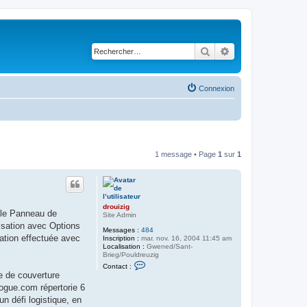
Rechercher
Recherche avancé
Connexion
1 message • Page
1
sur
1
drouizig
r le Panneau de
Site Admin
lisation avec Options
Messages :
484
cation effectuée avec
Inscription :
mar. nov. 16, 2004 11:45 am
Localisation :
Gwened/Sant-
Brieg/Pouldreuzig
C
Contact :
o
e de couverture
n
ogue.com répertorie 6
t
a
n défi logistique, en
c