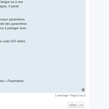
e langue ou à une
t
e
ure, il parait
r
d
r
o
ouveaux paramètres
u
i
créé des paramètres
z
t ou à partager avec
i
g
 code ISO attitré...
cône « Paramètres
H
a
1 message • Page
1
sur
1
u
t
Aller