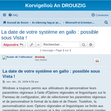
Korvigelloù An DROUIZIG
FAQ
Connexion
R
Accueil du forum
Ar stlenneg hag ar yezhoù bihan er bed a-bezh
Microsoft et le breton - Microsoft and the Breton language
e
La date de votre système en gallo : possible
c
sous Vista !
h
Rechercher
Recherche 
Répondre
e
1 message • Page
1
sur
1
r
drouizig
c
Site Admin
h
e
La date de votre système en gallo : possible sous
Vista !
r
M
ven. déc. 26, 2008 6:58 pm
e
s
Windows a toujours permis aux utilisateurs de personnaliser leurs
s
paramètres régionaux à l'aide d'Options régionales et linguistiques sur le
a
g
Panneau de configuration, afin de sélectionner les paramètres régionaux
e
et de personnaliser le format de la date et de l'heure. Toutefois, la
personnalisation avec Options régionales et linguistiques se limite aux
paramètres régionaux existants et à des variations relativement simples.