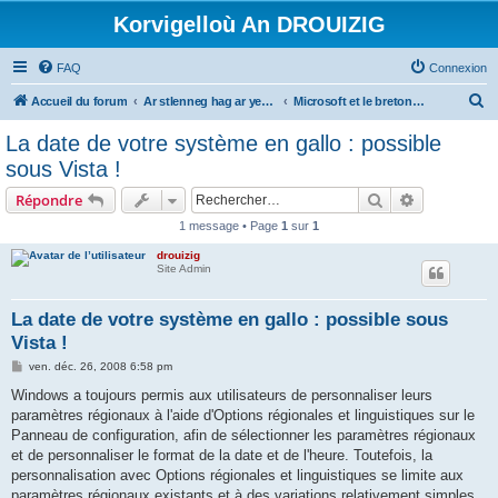
Korvigelloù An DROUIZIG
FAQ
Connexion
R
Accueil du forum
Ar stlenneg hag ar yezhoù bihan er bed a-bezh
Microsoft et le breton - Microsoft and the Breton language
e
La date de votre système en gallo : possible
c
sous Vista !
h
Rechercher
Recherche 
Répondre
e
1 message • Page
1
sur
1
r
drouizig
c
Site Admin
h
e
La date de votre système en gallo : possible sous
Vista !
r
M
ven. déc. 26, 2008 6:58 pm
e
s
Windows a toujours permis aux utilisateurs de personnaliser leurs
s
paramètres régionaux à l'aide d'Options régionales et linguistiques sur le
a
g
Panneau de configuration, afin de sélectionner les paramètres régionaux
e
et de personnaliser le format de la date et de l'heure. Toutefois, la
personnalisation avec Options régionales et linguistiques se limite aux
paramètres régionaux existants et à des variations relativement simples.