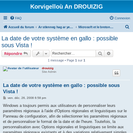
Korvigelloù An DROUIZIG
FAQ
Connexion
R
Accueil du forum
Ar stlenneg hag ar yezhoù bihan er bed a-bezh
Microsoft et le breton - Microsoft and the Breton language
e
La date de votre système en gallo : possible
c
sous Vista !
h
Rechercher
Recherche 
Répondre
e
1 message • Page
1
sur
1
r
drouizig
c
Site Admin
h
e
La date de votre système en gallo : possible sous
Vista !
r
M
ven. déc. 26, 2008 6:58 pm
e
s
Windows a toujours permis aux utilisateurs de personnaliser leurs
s
paramètres régionaux à l'aide d'Options régionales et linguistiques sur le
a
g
Panneau de configuration, afin de sélectionner les paramètres régionaux
e
et de personnaliser le format de la date et de l'heure. Toutefois, la
personnalisation avec Options régionales et linguistiques se limite aux
paramètres régionaux existants et à des variations relativement simples.