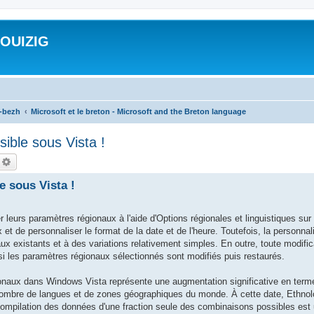
ROUIZIG
a-bezh
Microsoft et le breton - Microsoft and the Breton language
sible sous Vista !
echercher
Recherche avancée
e sous Vista !
 leurs paramètres régionaux à l'aide d'Options régionales et linguistiques su
 et de personnaliser le format de la date et de l'heure. Toutefois, la personna
aux existants et à des variations relativement simples. En outre, toute modifi
si les paramètres régionaux sélectionnés sont modifiés puis restaurés.
ionaux dans Windows Vista représente une augmentation significative en term
e nombre de langues et de zones géographiques du monde. À cette date, Ethnol
ompilation des données d'une fraction seule des combinaisons possibles est u