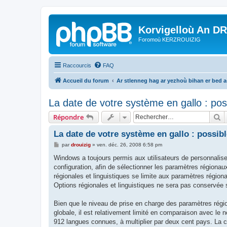
Korvigelloù An D
Foromoù KERZROUIZIG
Raccourcis
FAQ
Accueil du forum
Ar stlenneg hag ar yezhoù bihan er bed 
La date de votre système en gallo : pos
R
Répondre
La date de votre système en gallo : possibl
M
par
drouizig
»
ven. déc. 26, 2008 6:58 pm
e
s
Windows a toujours permis aux utilisateurs de personnaliser
s
configuration, afin de sélectionner les paramètres régionaux
a
g
régionales et linguistiques se limite aux paramètres région
e
Options régionales et linguistiques ne sera pas conservée 
Bien que le niveau de prise en charge des paramètres rég
globale, il est relativement limité en comparaison avec l
912 langues connues, à multiplier par deux cent pays. La c