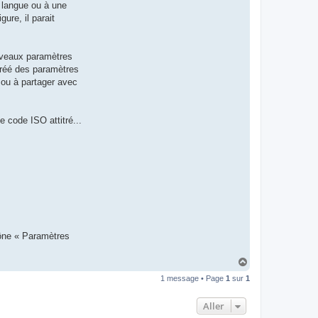
e langue ou à une
t
e
ure, il parait
r
d
r
o
ouveaux paramètres
u
i
créé des paramètres
z
t ou à partager avec
i
g
 code ISO attitré...
cône « Paramètres
H
a
1 message • Page
1
sur
1
u
t
Aller