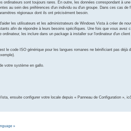
es ordinateurs sont toujours rares. En outre, les données correspondant à un
tes au sein des préférences d'un individu ou d'un groupe. Dans ces cas de fig
 paramètres régionaux dont ils ont précisément besoin.
t d'aider les utilisateurs et les administrateurs de Windows Vista à créer de n
stants afin de répondre à leurs besoins spécifiques. Une fois que vous avez 
 ordinateur, les inclure dans un package à installer sur l'ordinateur d'un clien
est le code ISO générique pour les langues romanes ne bénificiant pas déjà de
exemple).
 de votre système en gallo.
ista, ensuite configurer votre locale depuis « Panneau de Configuration », i
language »