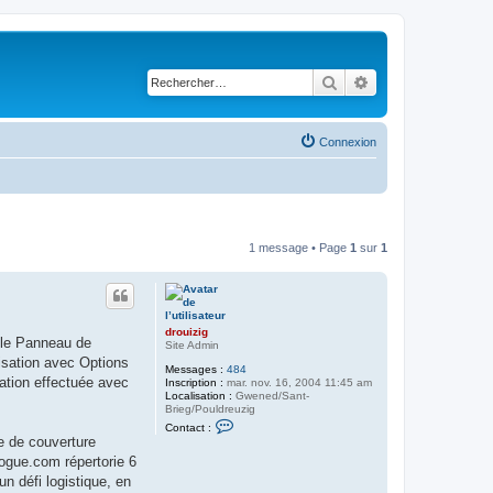
Rechercher
Recherche avancé
Connexion
1 message • Page
1
sur
1
drouizig
r le Panneau de
Site Admin
lisation avec Options
Messages :
484
cation effectuée avec
Inscription :
mar. nov. 16, 2004 11:45 am
Localisation :
Gwened/Sant-
Brieg/Pouldreuzig
C
Contact :
o
e de couverture
n
ogue.com répertorie 6
t
a
n défi logistique, en
c