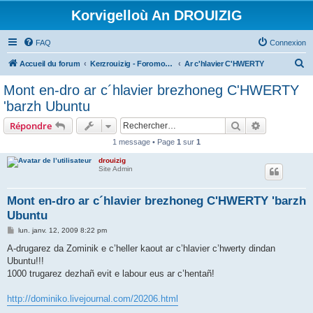
Korvigelloù An DROUIZIG
FAQ
Connexion
R
Accueil du forum
Kerzrouizig - Foromoù An Drouizig
Ar c'hlavier C'HWERTY
e
Mont en-dro ar c´hlavier brezhoneg C'HWERTY
c
'barzh Ubuntu
h
Rechercher
Recherche 
Répondre
e
1 message • Page
1
sur
1
r
drouizig
c
Site Admin
h
e
Mont en-dro ar c´hlavier brezhoneg C'HWERTY 'barzh
Ubuntu
r
M
lun. janv. 12, 2009 8:22 pm
e
s
A-drugarez da Zominik e c’heller kaout ar c’hlavier c’hwerty dindan
s
Ubuntu!!!
a
g
1000 trugarez dezhañ evit e labour eus ar c’hentañ!
e
http://dominiko.livejournal.com/20206.html