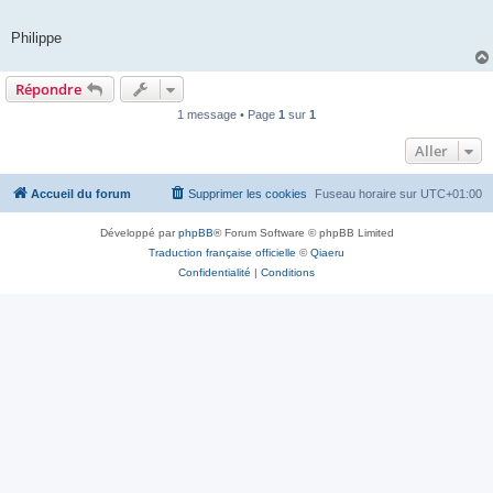
Philippe
Répondre
1 message • Page
1
sur
1
Aller
Accueil du forum
Supprimer les cookies
Fuseau horaire sur
UTC+01:00
Développé par
phpBB
® Forum Software © phpBB Limited
Traduction française officielle
©
Qiaeru
Confidentialité
|
Conditions