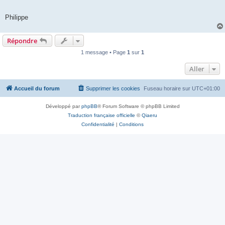
Philippe
Répondre
1 message • Page
1
sur
1
Aller
Accueil du forum
Supprimer les cookies
Fuseau horaire sur
UTC+01:00
Développé par
phpBB
® Forum Software © phpBB Limited
Traduction française officielle
©
Qiaeru
Confidentialité
|
Conditions