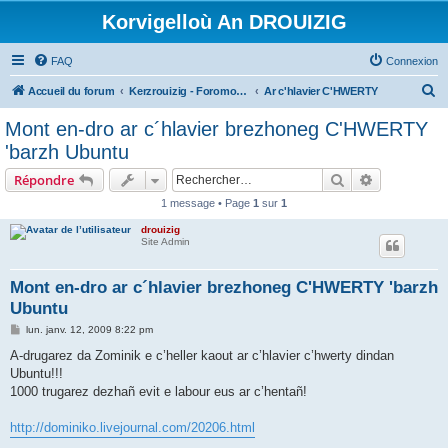
Korvigelloù An DROUIZIG
FAQ
Connexion
R
Accueil du forum
Kerzrouizig - Foromoù An Drouizig
Ar c'hlavier C'HWERTY
e
Mont en-dro ar c´hlavier brezhoneg C'HWERTY
c
'barzh Ubuntu
h
Rechercher
Recherche 
Répondre
e
1 message • Page
1
sur
1
r
drouizig
c
Site Admin
h
e
Mont en-dro ar c´hlavier brezhoneg C'HWERTY 'barzh
Ubuntu
r
M
lun. janv. 12, 2009 8:22 pm
e
s
A-drugarez da Zominik e c’heller kaout ar c’hlavier c’hwerty dindan
s
Ubuntu!!!
a
g
1000 trugarez dezhañ evit e labour eus ar c’hentañ!
e
http://dominiko.livejournal.com/20206.html