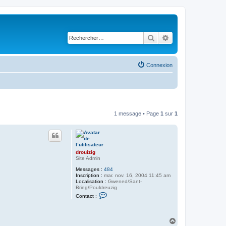
Rechercher
Recherche avancé
Connexion
1 message • Page
1
sur
1
drouizig
Site Admin
Messages :
484
Inscription :
mar. nov. 16, 2004 11:45 am
Localisation :
Gwened/Sant-
Brieg/Pouldreuzig
C
Contact :
o
n
t
a
H
c