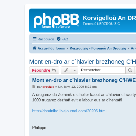
Korvigelloù An D
Foromoù KERZROUIZIG
Raccourcis
FAQ
Accueil du forum
Kerzrouizig - Foromoù An Drouizig
Ar
Mont en-dro ar c´hlavier brezhoneg C
R
Répondre
Mont en-dro ar c´hlavier brezhoneg C'HW
M
par
drouizig
»
lun. janv. 12, 2009 8:22 pm
e
s
A-drugarez da Zominik e c’heller kaout ar c’hlavier c’hwert
s
1000 trugarez dezhañ evit e labour eus ar c’hentañ!
a
g
e
http://dominiko.livejournal.com/20206.html
Philippe