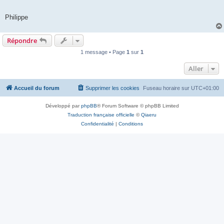
Philippe
Répondre
1 message • Page
1
sur
1
Aller
Accueil du forum
Supprimer les cookies
Fuseau horaire sur
UTC+01:00
Développé par
phpBB
® Forum Software © phpBB Limited
Traduction française officielle
©
Qiaeru
Confidentialité
|
Conditions