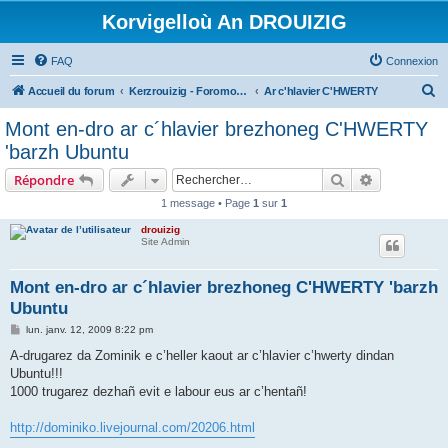
Korvigelloù An DROUIZIG
FAQ
Connexion
R
Accueil du forum
Kerzrouizig - Foromoù An Drouizig
Ar c'hlavier C'HWERTY
e
Mont en-dro ar c´hlavier brezhoneg C'HWERTY
c
'barzh Ubuntu
h
Rechercher
Recherche 
Répondre
e
1 message • Page
1
sur
1
r
drouizig
c
Site Admin
h
e
Mont en-dro ar c´hlavier brezhoneg C'HWERTY 'barzh
Ubuntu
r
M
lun. janv. 12, 2009 8:22 pm
e
s
A-drugarez da Zominik e c’heller kaout ar c’hlavier c’hwerty dindan
s
Ubuntu!!!
a
g
1000 trugarez dezhañ evit e labour eus ar c’hentañ!
e
http://dominiko.livejournal.com/20206.html