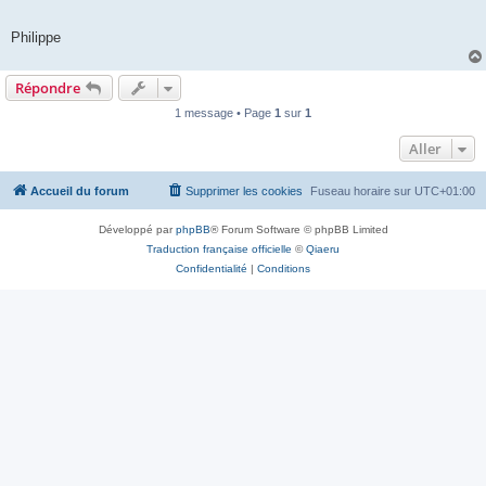
Philippe
Répondre
1 message • Page
1
sur
1
Aller
Accueil du forum
Supprimer les cookies
Fuseau horaire sur
UTC+01:00
Développé par
phpBB
® Forum Software © phpBB Limited
Traduction française officielle
©
Qiaeru
Confidentialité
|
Conditions