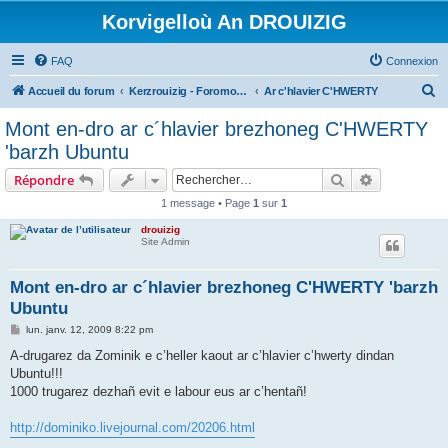
Korvigelloù An DROUIZIG
FAQ
Connexion
R
Accueil du forum
Kerzrouizig - Foromoù An Drouizig
Ar c'hlavier C'HWERTY
e
Mont en-dro ar c´hlavier brezhoneg C'HWERTY
c
'barzh Ubuntu
h
Rechercher
Recherche 
Répondre
e
1 message • Page
1
sur
1
r
drouizig
c
Site Admin
h
e
Mont en-dro ar c´hlavier brezhoneg C'HWERTY 'barzh
Ubuntu
r
M
lun. janv. 12, 2009 8:22 pm
e
s
A-drugarez da Zominik e c’heller kaout ar c’hlavier c’hwerty dindan
s
Ubuntu!!!
a
g
1000 trugarez dezhañ evit e labour eus ar c’hentañ!
e
http://dominiko.livejournal.com/20206.html